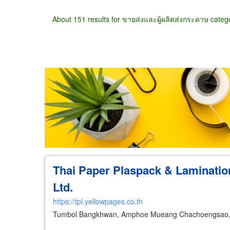
About 151 results for ขายส่งและผู้ผลิตส่งกระดาษ categ
Wholesale
Retail
Manufacturer
Deal
Thai Paper Plaspack & Laminatio
Ltd.
https://tpl.yellowpages.co.th
Tumbol Bangkhwan, Amphoe Mueang Chachoengsao,