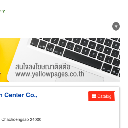
ory
er
Exporter/Importer
Service Business
n Center Co.,
Catalog
 Chachoengsao 24000