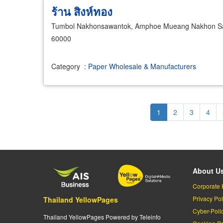
ร้าน สิงห์ทอง
Tumbol Nakhonsawantok, Amphoe Mueang Nakhon S
60000
Category
:
Paper Wholesale & Manufacturers
Pagination
Current
1
Page
2
Page
3
Page
4
page
About U
Corporate 
Privacy Pol
Thailand YellowPages
Cyber-Poli
Thailand YellowPages Powered by Teleinfo