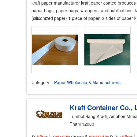
kraft paper manufacturer kraft paper coated produces an
paper bags, paper bags, wrappers, and publications. kr
(siliconized paper) 1 piece of paper, 2 sides of paper k
Category
:
Paper Wholesale & Manufacturers
Kraft Container Co., L
Tumbol Bang Kradi, Amphoe Muea
Thani 12000
รับ
ผลิต
กล่อง
กระดาษ
ปทุมธานี
ขายส่ง
และ
รับจ้าง
ผลิต
กล่