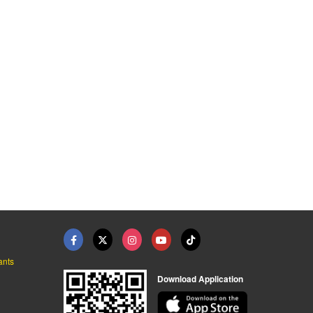
ants
Download Application