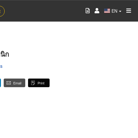
EN
t
นิก
ts
Email
Print