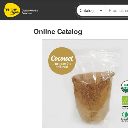
Skip
Catalog
to
main
content
Online Catalog