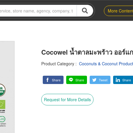
More Conten
Cocowel น้ำตาลมะพร้าว ออร์แก
Product Category
:
Coconuts & Coconut Produc
Share
Share
Tweet
Share
Request for More Details