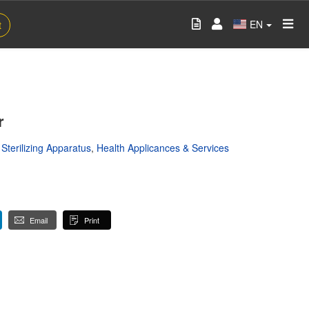
EN
t
r
,
Sterilizing Apparatus
,
Health Applicances & Services
Email
Print