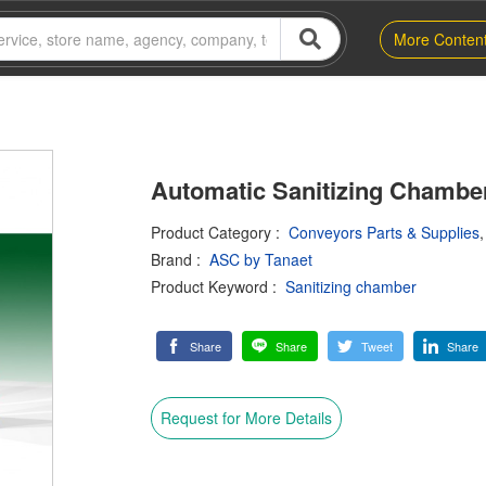
More Conten
Automatic Sanitizing Chambe
Product Category
:
Conveyors Parts & Supplies
Brand
:
ASC by Tanaet
Product Keyword
:
Sanitizing chamber
Share
Share
Tweet
Share
Request for More Details