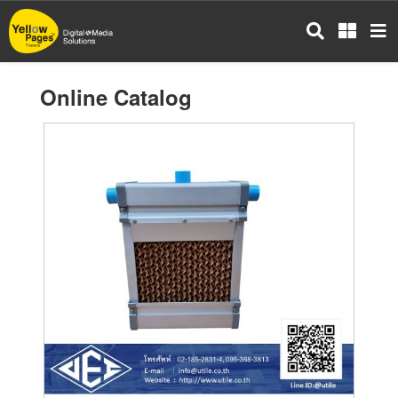
Skip
to
main
content
Online Catalog