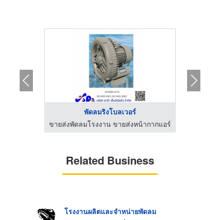
HOT
;A ...
พัดลมริงโบลเวอร์
้ากากแอร์
ขายส่งพัดลมโรงงาน ขายส่งหน้ากากแอร์
ขายส่งพั
Related Business
โรงงานผลิตและจำหน่ายพัดลม