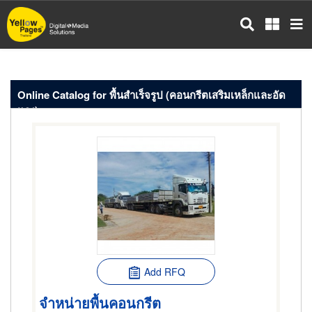
Skip
to
main
content
Online Catalog for พื้นสำเร็จรูป (คอนกรีตเสริมเหล็กและอัด
แรง)
Add RFQ
จำหน่ายพื้นคอนกรีต