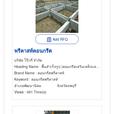
Add RFQ
พรีคาสท์คอนกรีต
บริษัท โป๊วกี่ จำกัด
Heading Name
: พื้นสำเร็จรูป (คอนกรีตเสริมเหล็กและอัดแรง),คอนกรีตเสริมเหล็ก,วัสดุ-อุปกรณ์ก่อสร้าง
Brand Name
: คอนกรีตพรีคาสท์
Keyword
: คอนกรีตพรีคาสท์
อำเภอพัฒนานิคม
จังหวัดลพบุรี
Views
: 491 Time(s)