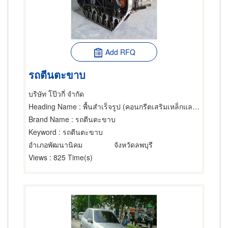
Add RFQ
รถตีนตะขาบ
บริษัท โป๊วกี่ จำกัด
Heading Name
: พื้นสำเร็จรูป (คอนกรีตเสริมเหล็กและอัดแรง),เครื่องมือ,รอกยกของ
Brand Name
: รถตีนตะขาบ
Keyword
: รถตีนตะขาบ
อำเภอพัฒนานิคม
จังหวัดลพบุรี
Views
: 825 Time(s)