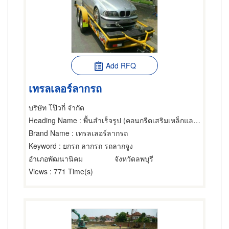
Add RFQ
เทรลเลอร์ลากรถ
บริษัท โป๊วกี่ จำกัด
Heading Name
: พื้นสำเร็จรูป (คอนกรีตเสริมเหล็กและอัดแรง),เหล็ก,รอก
Brand Name
: เทรลเลอร์ลากรถ
Keyword
: ยกรถ ลากรถ รถลากจูง
อำเภอพัฒนานิคม
จังหวัดลพบุรี
Views
: 771 Time(s)