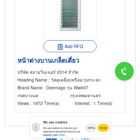
Add RFQ
หน้าต่างบานเกล็ดเดี่ยว
บริษัท สยามวินเนอร์ 2014 จำกัด
Heading Name
: วัสดุเคลือบหรือฉาบกระจก
Brand Name
: Deemago รุ่น Ww007
เขตบางแค
กรุงเทพมหานคร
Views
: 1972 Time(s)
Interest
: 1 Time(s)
We use cookies
Setting
Accept
We use cookies to improve your
Pagination
experience and performance on our
website.
Learn more
Current
1
Page
2
Page
3
Next
next