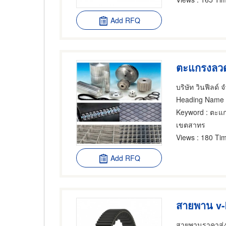
Add RFQ
ตะแกรงลว
บริษัท วินฟีลด์ 
Heading Name
Keyword
: ตะแ
เขตสาทร
Views
: 180 Tim
Add RFQ
สายพาน v-b
สายพานราคาส่ง ก