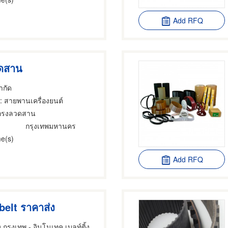
Add RFQ
ดสาน
จำกัด
: สายพานเครื่องยนต์
กรงลวดสาน
กรุงเทพมหานคร
e(s)
Add RFQ
elt ราคาส่ง
รุงเทพ - อินโนเทค เบลท์ติ้ง