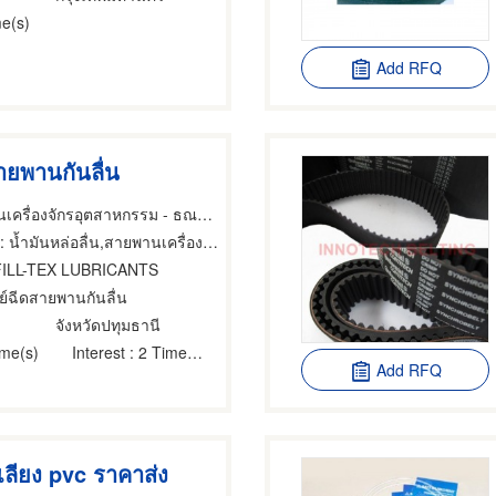
e(s)
Add RFQ
ายพานกันลื่น
ผลิตภัณฑ์หล่อลื่นเครื่องจักรอุตสาหกรรม - ธณฤกษ์ อินเตอร์เทรด
 น้ำมันหล่อลื่น,สายพานเครื่องจักร,สายพานเครื่องยนต์
FILL-TEX LUBRICANTS
ย์ฉีดสายพานกันลื่น
จังหวัดปทุมธานี
ime(s)
Interest
: 2 Time(s)
Add RFQ
ลียง pvc ราคาส่ง