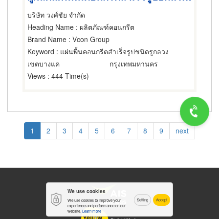
บริษัท วงศ์ชัย จำกัด
Heading Name
: ผลิตภัณฑ์คอนกรีต
Brand Name
: Vcon Group
Keyword
: แผ่นพื้นคอนกรีตสำเร็จรูปชนิดรูกลวง
เขตบางแค
กรุงเทพมหานคร
Views
: 444 Time(s)
Pagination
Current
1
Page
2
Page
3
Page
4
Page
5
Page
6
Page
7
Page
8
Page
9
Next
next
page
page
We use cookies
Setting
Accept
We use cookies to improve your
experience and performance on our
website.
Learn more