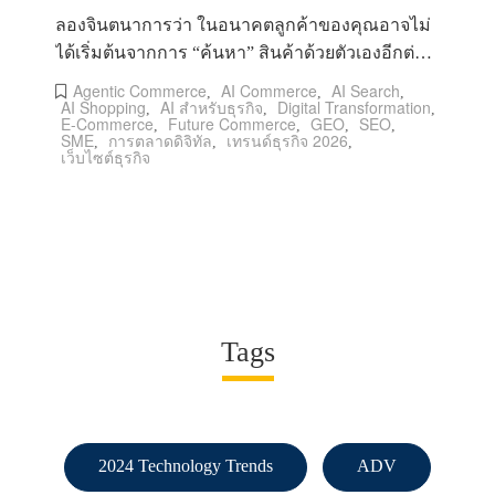
ลองจินตนาการว่า ในอนาคตลูกค้าของคุณอาจไม่
ได้เริ่มต้นจากการ “ค้นหา” สินค้าด้วยตัวเองอีกต่อ
ไป แต่เพียงพิมพ์คำสั่งสั้น ๆ
Agentic Commerce
AI Commerce
AI Search
,
,
,
AI Shopping
AI สำหรับธุรกิจ
Digital Transformation
,
,
,
E-Commerce
Future Commerce
GEO
SEO
,
,
,
,
SME
การตลาดดิจิทัล
เทรนด์ธุรกิจ 2026
,
,
,
เว็บไซต์ธุรกิจ
Tags
2024 Technology Trends
ADV