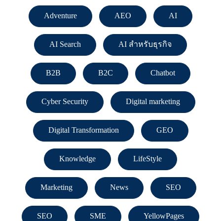
Adventure
AEO
AI
AI Search
AI สำหรับธุรกิจ
B2B
B2C
Chatbot
Cyber Security
Digital marketing
Digital Transformation
GEO
Knowledge
LifeStyle
Marketing
News
SEO
SEO
SME
YellowPages