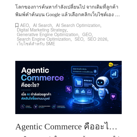
โลกของการค้นหากำลังเปลี่ยนไป จากเดิมที่ลูกค้า
พิมพ์คำค้นบน Google แล้วเลือกคลิกเว็บไซต์เอง สู่
ยุคที่ลูกค้าเริ่มถาม AI
AEO
AI Search
AI Search Optimization
,
,
,
Digital Marketing Strategy
,
Generative Engine Optimization
GEO
,
,
Search Engine Optimization
SEO
SEO 2026
,
,
,
เว็บไซต์สำหรับ SME
Agentic Commerce คืออะไร? เมื่อ AI กำลังช่วยลูกค้าตัดสินใจซื้อแทนมนุษย์