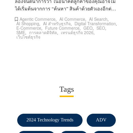
ลองจินตนาการว่า ในอนาคตลูกค้าของคุณอาจไม่
ได้เริ่มต้นจากการ “ค้นหา” สินค้าด้วยตัวเองอีกต่อ
ไป แต่เพียงพิมพ์คำสั่งสั้น ๆ
Agentic Commerce
AI Commerce
AI Search
,
,
,
AI Shopping
AI สำหรับธุรกิจ
Digital Transformation
,
,
,
E-Commerce
Future Commerce
GEO
SEO
,
,
,
,
SME
การตลาดดิจิทัล
เทรนด์ธุรกิจ 2026
,
,
,
เว็บไซต์ธุรกิจ
Tags
2024 Technology Trends
ADV