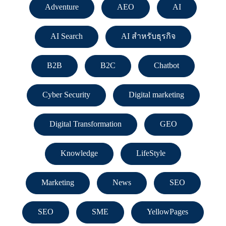
Adventure
AEO
AI
AI Search
AI สำหรับธุรกิจ
B2B
B2C
Chatbot
Cyber Security
Digital marketing
Digital Transformation
GEO
Knowledge
LifeStyle
Marketing
News
SEO
SEO
SME
YellowPages