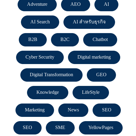
Adventure
AEO
AI
AI Search
AI สำหรับธุรกิจ
B2B
B2C
Chatbot
Cyber Security
Digital marketing
Digital Transformation
GEO
Knowledge
LifeStyle
Marketing
News
SEO
SEO
SME
YellowPages