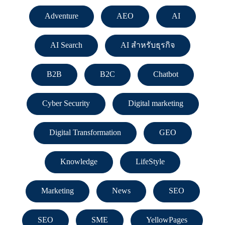
Adventure
AEO
AI
AI Search
AI สำหรับธุรกิจ
B2B
B2C
Chatbot
Cyber Security
Digital marketing
Digital Transformation
GEO
Knowledge
LifeStyle
Marketing
News
SEO
SEO
SME
YellowPages