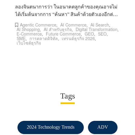
ลองจินตนาการว่า ในอนาคตลูกค้าของคุณอาจไม่
ได้เริ่มต้นจากการ “ค้นหา” สินค้าด้วยตัวเองอีกต่อ
ไป แต่เพียงพิมพ์คำสั่งสั้น ๆ
Agentic Commerce
AI Commerce
AI Search
,
,
,
AI Shopping
AI สำหรับธุรกิจ
Digital Transformation
,
,
,
E-Commerce
Future Commerce
GEO
SEO
,
,
,
,
SME
การตลาดดิจิทัล
เทรนด์ธุรกิจ 2026
,
,
,
เว็บไซต์ธุรกิจ
Tags
2024 Technology Trends
ADV