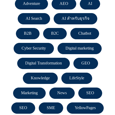
Adventure
AEO
AI
AI Search
AI สำหรับธุรกิจ
B2B
B2C
Chatbot
Cyber Security
Digital marketing
Digital Transformation
GEO
Knowledge
LifeStyle
Marketing
News
SEO
SEO
SME
YellowPages