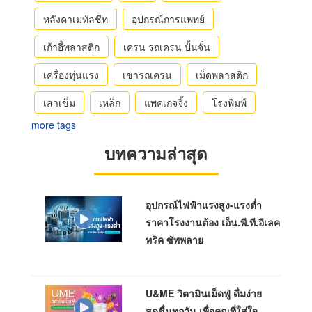
หลังคาเมทัลชีท
อุปกรณ์การแพทย์
เก้าอี้พลาสติก
เครน รถเครน ปั้นจั่น
เครื่องทุ่นแรง
เช่ารถเครน
เม็ดพลาสติก
เสาเข็ม
เหล็ก
แพคเกจจิ้ง
โรงพิมพ์
more tags
บทความล่าสุด
อุปกรณ์ไฟฟ้าแรงสูง-แรงต่ำ
ราคาโรงงานต้อง เอ็น.พี.ที.อีเลค
ทริค ซัพพลาย
U&ME วิตามินเม็ดฟู่ ดื่มง่าย
สดชื่นทุกวัน เพื่อคุณที่ใส่ใจ