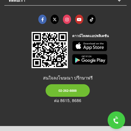
ดาวน์โหลดแอปพลิเคชัน
สนใจลงโฆษณา ปรึกษาฟรี
02-262-8888
ต่อ 8615, 8686