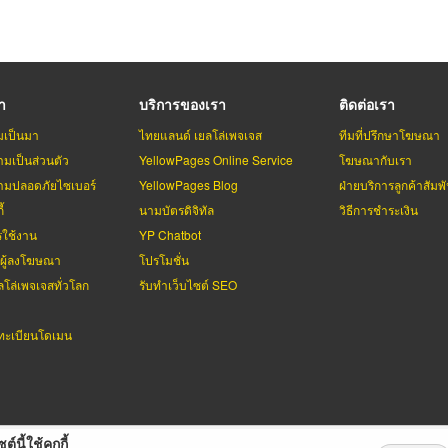
รา
บริการของเรา
ติดต่อเรา
มเป็นมา
ไทยแลนด์ เยลโล่เพจเจส
ทีมที่ปรึกษาโฆษณา
มเป็นส่วนตัว
YellowPages Online Service
โฆษณากับเรา
มปลอดภัยไซเบอร์
YellowPages Blog
ฝ่ายบริการลูกค้าสัมพั
้
นามบัตรดิจิทัล
วิธีการชำระเงิน
รใช้งาน
YP Chatbot
บผู้ลงโฆษณา
โปรโมชั่น
ลโล่เพจเจสทั่วโลก
รับทำเว็บไซต์ SEO
ะเบียนโดเมน
ต์นี้ใช้คุกกี้