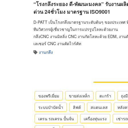
“โรงกลึงระยอง ดี-พัฒนะมงคล” รับงานผลิ
ด่วน 24ชั่วโมง มาตรฐาน ISO9001
D-PATT เป็นโรงกลึงมาตรฐานระดับต้นๆ ของประเทศ ที่
ทีมวิศวกรผู้เชี่ยวชาญในการแปรรูปโลหะด้วยงาน
กลึงCNC งานมิลลิ่ง CNC งานกัดโลหะด้วย EDM, งานต
เลเซอร์ CNC งานตัดไวร์คัท
งานกลึง
ของพรีเมี่ยม
ขายส่งเหล็ก
ตะกร้า
ถุงม
ระบบบำบัดน้ำ
ลิฟต์
สแตนเลส
หลังค
เครน รถเครน ปั้นจั่น
เครื่องทุ่นแรง
เช่าร