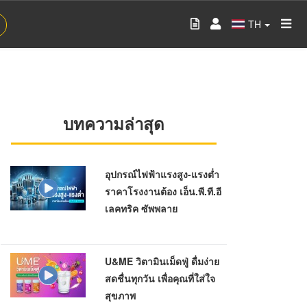
TH
บทความล่าสุด
อุปกรณ์ไฟฟ้าแรงสูง-แรงต่ำ
ราคาโรงงานต้อง เอ็น.พี.ที.อี
เลคทริค ซัพพลาย
U&ME วิตามินเม็ดฟู่ ดื่มง่าย
สดชื่นทุกวัน เพื่อคุณที่ใส่ใจ
สุขภาพ