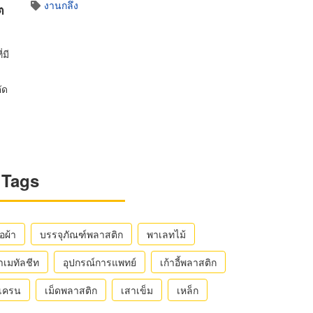
งานกลึง
ต
มี
ัด
Tags
ือผ้า
บรรจุภัณฑ์พลาสติก
พาเลทไม้
าเมทัลชีท
อุปกรณ์การแพทย์
เก้าอี้พลาสติก
ถเครน
เม็ดพลาสติก
เสาเข็ม
เหล็ก