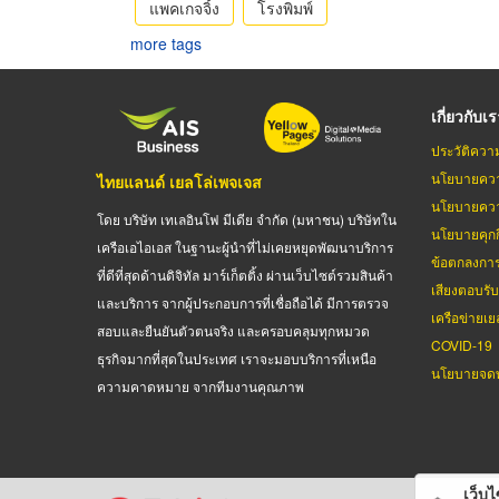
แพคเกจจิ้ง
โรงพิมพ์
more tags
เกี่ยวกับเ
ประวัติควา
นโยบายควา
ไทยแลนด์ เยลโล่เพจเจส
นโยบายควา
โดย บริษัท เทเลอินโฟ มีเดีย จำกัด (มหาชน) บริษัทใน
นโยบายคุกกี
เครือเอไอเอส ในฐานะผู้นำที่ไม่เคยหยุดพัฒนาบริการ
ข้อตกลงกา
ที่ดีที่สุดด้านดิจิทัล มาร์เก็ตติ้ง ผ่านเว็บไซต์รวมสินค้า
เสียงตอบรั
และบริการ จากผู้ประกอบการที่เชื่อถือได้ มีการตรวจ
เครือข่ายเย
สอบและยืนยันตัวตนจริง และครอบคลุมทุกหมวด
COVID-19
ธุรกิจมากที่สุดในประเทศ เราจะมอบบริการที่เหนือ
นโยบายจดท
ความคาดหมาย จากทีมงานคุณภาพ
เว็บไซ