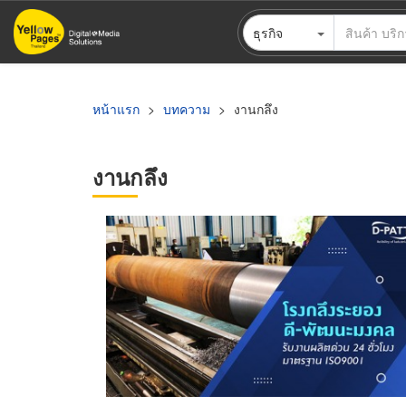
ข้าม
ธุรกิจ
ไป
ยัง
เนื้อหา
หลัก
หน้าแรก
บทความ
งานกลึง
งานกลึง