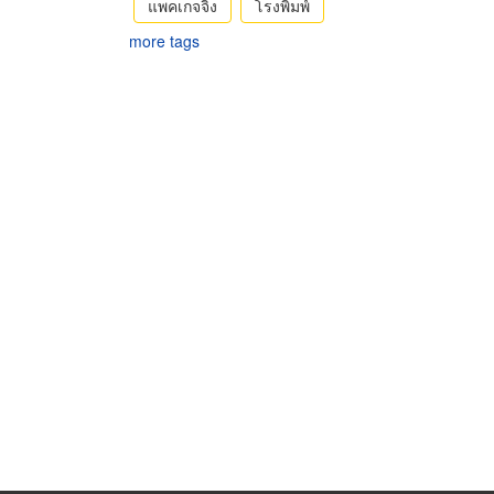
แพคเกจจิ้ง
โรงพิมพ์
more tags