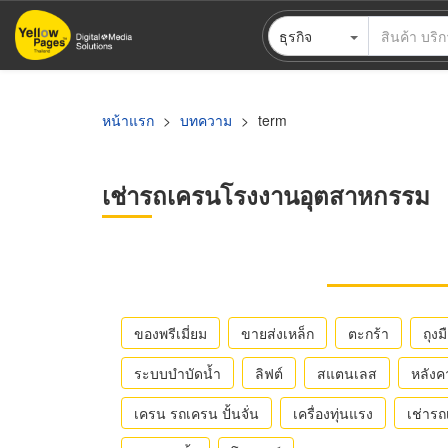
ข้าม
ธุรกิจ
ไป
ยัง
เนื้อหา
หลัก
หน้าแรก
บทความ
term
เช่ารถเครนโรงงานอุตสาหกรรม
ของพรีเมี่ยม
ขายส่งเหล็ก
ตะกร้า
ถุงม
ระบบบำบัดน้ำ
ลิฟต์
สแตนเลส
หลังค
เครน รถเครน ปั้นจั่น
เครื่องทุ่นแรง
เช่าร