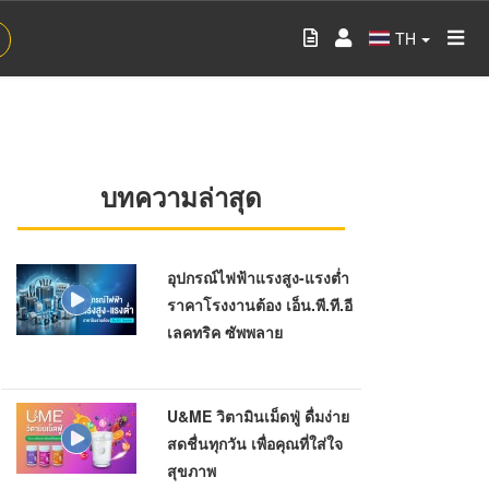
TH
บทความล่าสุด
อุปกรณ์ไฟฟ้าแรงสูง-แรงต่ำ
ราคาโรงงานต้อง เอ็น.พี.ที.อี
เลคทริค ซัพพลาย
U&ME วิตามินเม็ดฟู่ ดื่มง่าย
สดชื่นทุกวัน เพื่อคุณที่ใส่ใจ
สุขภาพ