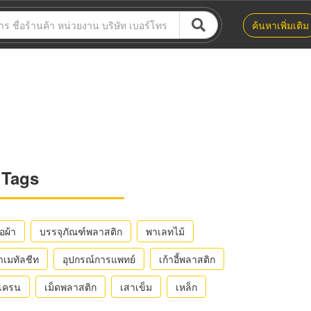
ค้นหาเพิ่มเติม
Tags
ือผ้า
บรรจุภัณฑ์พลาสติก
พาเลทไม้
าเมทัลชีท
อุปกรณ์การแพทย์
เก้าอี้พลาสติก
ถเครน
เม็ดพลาสติก
เสาเข็ม
เหล็ก