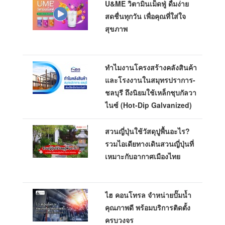
U&ME วิตามินเม็ดฟู่ ดื่มง่าย
สดชื่นทุกวัน เพื่อคุณที่ใส่ใจ
สุขภาพ
ทำไมงานโครงสร้างคลังสินค้า
และโรงงานในสมุทรปราการ-
ชลบุรี ถึงนิยมใช้เหล็กชุบกัลวา
ไนซ์ (Hot-Dip Galvanized)
สวนญี่ปุ่นใช้วัสดุปูพื้นอะไร?
รวมไอเดียทางเดินสวนญี่ปุ่นที่
เหมาะกับอากาศเมืองไทย
ไฮ คอนโทรล จำหน่ายปั๊มน้ำ
คุณภาพดี พร้อมบริการติดตั้ง
ครบวงจร