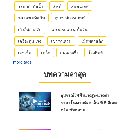
ระบบบำบัดน้ำ
ลิฟต์
สแตนเลส
หลังคาเมทัลชีท
อุปกรณ์การแพทย์
เก้าอี้พลาสติก
เครน รถเครน ปั้นจั่น
เครื่องทุ่นแรง
เช่ารถเครน
เม็ดพลาสติก
เสาเข็ม
เหล็ก
แพคเกจจิ้ง
โรงพิมพ์
more tags
บทความล่าสุด
อุปกรณ์ไฟฟ้าแรงสูง-แรงต่ำ
ราคาโรงงานต้อง เอ็น.พี.ที.อีเลค
ทริค ซัพพลาย