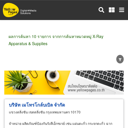
ข้าม
ไป
ยัง
เนื้อหา
หลัก
ผลการค้นหา 10 รายการ จากการค้นหาหมวดหมู่ X-Ray
Apparatus & Supplies
ขายส่ง
ขายปลีก
ผู้ผลิต
ตัวแทนจัดจำหน่าย
ผู้ส่งออก/นำเข้า
ธุรกิจบริการ
บริษัท เมโทรโกล์บเบิล จำกัด
แขวงตลิ่งชัน เขตตลิ่งชัน กรุงเทพมหานคร 10170
จำหน่าย ผลิตภัณฑ์ป้องกันรังสีเอ็กซเรย์ เช่น แผ่นตะกั่ว กระจกตะกั่ว ฉาก