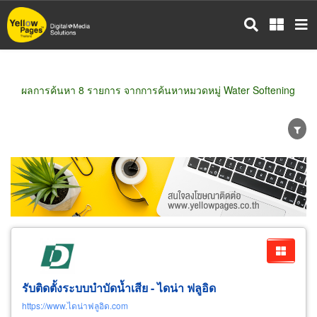
ข้าม
ไป
ยัง
เนื้อหา
หลัก
ผลการค้นหา 8 รายการ จากการค้นหาหมวดหมู่ Water Softening
ขายส่ง
ขายปลีก
ผู้ผลิต
ตัวแทนจัดจำหน่าย
ผู้ส่งออก/นำเข้า
ธุรกิจบริการ
รับติดตั้งระบบบำบัดน้ำเสีย - ไดน่า ฟลูอิด
https://www.ไดน่าฟลูอิด.com