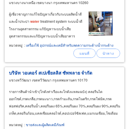
แขวงบางนาเหนือ เขตบางนา กรุงเทพมหานคร 10260
ผู้เชี่ยวชาญการแก้ไขปัญหาเกี่ยวกับระบบผลิตน้ำดี
และน้ำประปา
water
treatment system ระบบน้ำดี
โรงงานอุตสาหกรรม แก้ปัญหาระบบน้ำเสีย
อุตสาหกรรมและแก้ปัญหาระบบน้ำเสียอาคาร
ขายส่งสารเคมีบำบัดน้ำดี
water
treatment
หมวดหมู่
:
เครื่องใช้ อุปกรณ์และเคมีสำหรับลดความกระด้างน้ำกระด้าง
chemical supplier ขายส่งสารเคมีบำบัดน้ำเสีย
wastewater treatment chemicals supplier ราคา
ส่ง ครอบคลุมถึงสารเคมี
บริษัท วอเตอร์ สเปเชียลลิส ซัพพลาย จำกัด
แขวงทวีวัฒนา เขตทวีวัฒนา กรุงเทพมหานคร 10170
รายการสินค้านำเข้า(โกดังท่าเรือและโกดังแหลมฉบัง) คลอรีนได
ออกไซด์,กรดเกลือ,กรดมะนาว,กรดกำมะถัน,กรดไนตริก,กรดโฟมิค,กรด
ฟอสฟอริค,คลอรีนน้ำ,คลอรีนผง 65%,คลอรีนผง 70%,คลอรีนผง 90%,คลอรีน
เกล็ด,คลอรีนก้อน,แคลเซียมคลอไรด์,คอปเปอร์ซัลเฟต,แมกเนเซียม,โซเดียม
คลอไรท์,โซเดียมซัลเฟต,โซเดียมซัลไฟท์,โซเดียมซิลิโคฟลูออไรดิ์
หมวดหมู่
:
ขายส่งและผู้ผลิตเคมีภัณฑ์