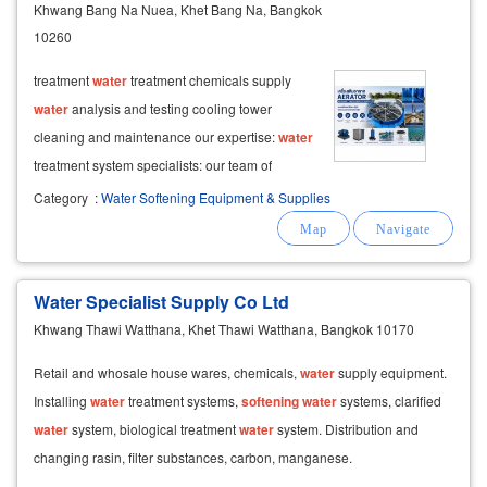
Khwang Bang Na Nuea, Khet Bang Na, Bangkok
10260
treatment
water
treatment chemicals supply
water
analysis and testing cooling tower
cleaning and maintenance our expertise:
water
treatment system specialists: our team of
experienced engineers and technicians can
Category
:
Water Softening Equipment & Supplies
design and install customized
water
treatment
systems to meet your specific
Water Specialist Supply Co Ltd
Khwang Thawi Watthana, Khet Thawi Watthana, Bangkok 10170
Retail and whosale house wares, chemicals,
water
supply equipment.
Installing
water
treatment systems,
softening
water
systems, clarified
water
system, biological treatment
water
system. Distribution and
changing rasin, filter substances, carbon, manganese.