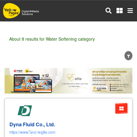
Skip
to
main
content
About 8 results for Water Softening category
Wholesale
Retail
Manufacturer
Dealer
Exporter/Importer
Service Business
Dyna Fluid Co., Ltd.
https://www.ไดน่าฟลูอิด.com