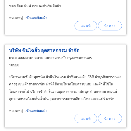
ฟอก ย้อม พิมพ์ ตกแต่งสำเร็จ ผืนผ้า
หมวดหมู่
:
ซักและย้อมผ้า
บริษัท ซินไฉฮั้ว อุตสาหกรรม จำกัด
แขวงคลองสามประเวศ เขตลาดกระบัง กรุงเทพมหานคร
10520
บริการงานซักผ้าทุกชนิด ผ้าผืนโรงแรม ผ้าฟิตเนส ผ้า F&B ผ้าธุรกิจการขนส่ง
ต่างๆ เช่น ผ้าสายการบิน ผ้าที่ใช้ภายในรถโดยสารขนส่ง และผ้าที่ใช้ใน
โดยสารรถไฟ บริการซักผ้าในงานอุตสาหกรรม เช่น อุตสาหกรรมยานยนต์
อุตสาหกรรมโรงกลั่นน้ำมัน อุตสาหกรรมการผลิตอะไหล่และสแปร์ พาร์ท
อุตสาหกรรมอาหาร พร้อมทั้งบริการทำความสะอาดภาชนะ
หมวดหมู่
:
ซักและย้อมผ้า