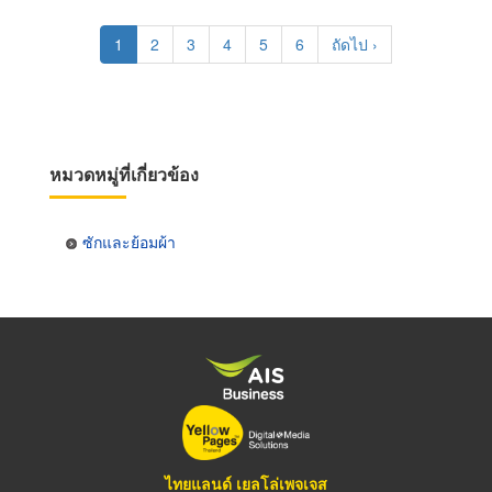
Pagination
Current
1
Page
2
Page
3
Page
4
Page
5
Page
6
Next
ถัดไป ›
page
page
หมวดหมู่ที่เกี่ยวข้อง
ซักและย้อมผ้า
ไทยแลนด์ เยลโล่เพจเจส