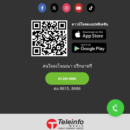
ดาวน์โหลดแอปพลิเคชัน
สนใจลงโฆษณา ปรึกษาฟรี
02-262-8888
ต่อ 8615, 8686