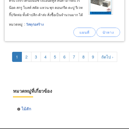
ครบวงจร เครื่องมือช่างแฮนด์ทูล สินค้าฮาร์ดแวร์
น๊อต สกรู โบลท์ สตัด แหวน พุก คอนกรีต ตะปู รีเวท
กิ๊ปรัดท่อ ทั้งค้าปลีก-ค้าส่ง สั่งซื้อเป็นจำนวนมาก ได้
ราคาถูก พร้อมส่ง จำหน่ายเหล็กเอชบีม (h-beam),
หมวดหมู่
:
วัสดุก่อสร้าง
เหล็กไอบีม (i-beam), เหล็กไวด์แฟรงค์ (
Pagination
Current
1
Page
2
Page
3
Page
4
Page
5
Page
6
Page
7
Page
8
Page
9
Next
ถัดไป ›
page
page
หมวดหมู่ที่เกี่ยวข้อง
ไม้สัก