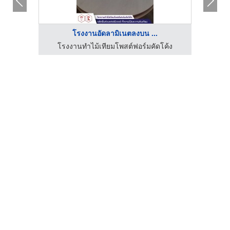
โรงงานอัดลามิเนตลงบน ...
ค้ง
โรงงานทำไม้เทียมโพสต์ฟอร์มคัดโค้ง
โร