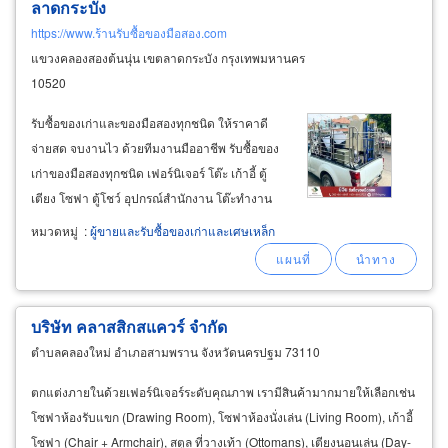
ลาดกระบัง
https://www.ร้านรับซื้อของมือสอง.com
แขวงคลองสองต้นนุ่น เขตลาดกระบัง กรุงเทพมหานคร
10520
รับซื้อของเก่าและของมือสองทุกชนิด ให้ราคาดี
จ่ายสด จบงานไว ด้วยทีมงานมืออาชีพ รับซื้อของ
เก่าของมือสองทุกชนิด เฟอร์นิเจอร์ โต๊ะ เก้าอี้ ตู้
เตียง โซฟา ตู้โชว์ อุปกรณ์สำนักงาน โต๊ะทำงาน
โต๊ะประชุม เครื่องปริ้น เครื่องถ่ายเอกสาร อุปกรณ์
หมวดหมู่
:
ผู้ขายและรับซื้อของเก่าและเศษเหล็ก
ร้านอาหาร เตาแก๊ส เตาไฟฟ้า ตู้แช่ ตู้เย็น ชั้นวาง
ของ ของตกแต่ง
บริษัท คลาสสิกสแควร์ จำกัด
ตำบลคลองใหม่ อำเภอสามพราน จังหวัดนครปฐม 73110
ตกแต่งภายในด้วยเฟอร์นิเจอร์ระดับคุณภาพ เรามีสินค้ามากมายให้เลือกเช่น
โซฟาห้องรับแขก (Drawing Room), โซฟาห้องนั่งเล่น (Living Room), เก้าอี้
โซฟา (Chair + Armchair), สตูล ที่วางเท้า (Ottomans), เตียงนอนเล่น (Day-