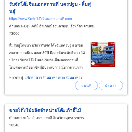
รับจัดโต๊ะจีนนอกสถานที่ นครปฐม - ลิ้มสุ่
นอู๋
https://www.รับจัดโต๊ะจีนนอกสถานที่.com
ตำบลพระปฐมเจดีย์ อำเภอเมืองนครปฐม จังหวัดนครปฐม
73000
ลิ้มสุ่นอู๋โภชนา บริการรับจัดโต๊ะจีนนครปฐม อร่อย
สะอาด ยอดนิยมตลอด30ปี มืออาชีพระดับ5ดาว ให้
บริการ รับจัดโต๊ะจีนและรับจัดเลี้ยงนอกสถานที่
โดยทีมงานมืออาชีพที่มีประสบการณ์ยาวนานกว่า
30 ปี เราให้บริการครอบคลุมจังหวัดนครปฐม
หมวดหมู่
:
ภัตตาคาร ร้านอาหารและสวนอาหาร
กรุงเทพฯ ปริมณฑล และพื้นที่ใกล้เคียง เช่น
สามพราน ราชบุรี และสุพรรณบุรี รองรับทั้งงานเล็ก
ขายโต๊ะไม้ผลิตจำหน่ายโต๊ะเก้าอี้ไม้
ตำบลบางแก้ว อำเภอบางพลี จังหวัดสมุทรปราการ
10540