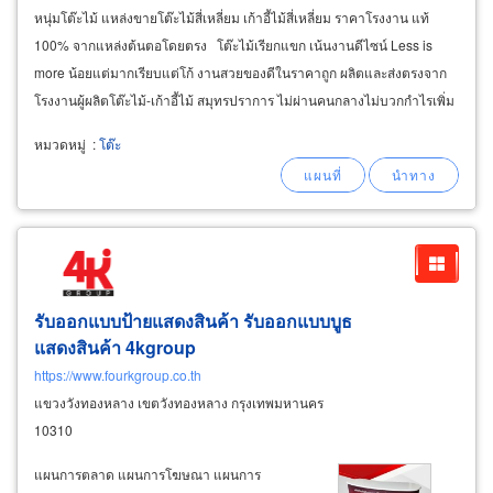
หนุ่มโต๊ะไม้ แหล่งขายโต๊ะไม้สี่เหลี่ยม เก้าอี้ไม้สี่เหลี่ยม ราคาโรงงาน แท้
100% จากแหล่งต้นตอโดยตรง โต๊ะไม้เรียกแขก เน้นงานดีไซน์ Less is
more น้อยแต่มากเรียบแต่โก้ งานสวยของดีในราคาถูก ผลิตและส่งตรงจาก
โรงงานผู้ผลิตโต๊ะไม้-เก้าอี้ไม้ สมุทรปราการ ไม่ผ่านคนกลางไม่บวกกำไรเพิ่ม
ได้โต๊ะเก้าอี้ไม้จริงไปใช้ในราคาเบาๆ
หมวดหมู่
:
โต๊ะ
รับออกแบบป้ายแสดงสินค้า รับออกแบบบูธ
แสดงสินค้า 4kgroup
https://www.fourkgroup.co.th
แขวงวังทองหลาง เขตวังทองหลาง กรุงเทพมหานคร
10310
แผนการตลาด แผนการโฆษณา แผนการ