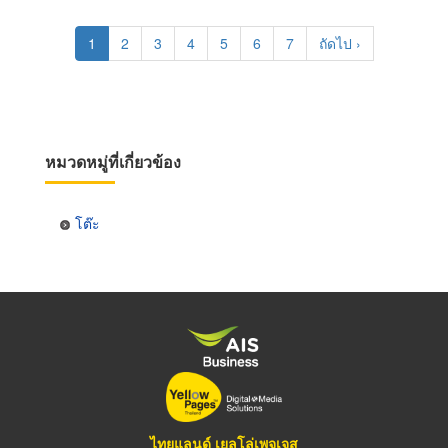
Pagination
Current
1
Page
2
Page
3
Page
4
Page
5
Page
6
Page
7
Next
ถัดไป ›
page
page
หมวดหมู่ที่เกี่ยวข้อง
โต๊ะ
ไทยแลนด์ เยลโล่เพจเจส