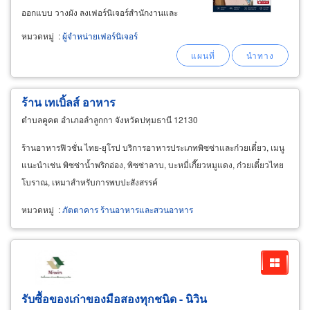
ออกแบบ วางผัง ลงเฟอร์นิเจอร์สำนักงานและ
ตกแต่งภายในสำนักงาน รับสั่งจองเฟอร์นิเจอร์
หมวดหมู่
:
ผู้จำหน่ายเฟอร์นิเจอร์
จำนวนมาก บริการจัดส่งและประกอบเฟอร์นิเจอร์
ให้ลูกค้าถึงที่ จัดส่งทุกที่ในจังหวัดนครราชสีมา
ร้าน เทเบิ้ลส์ อาหาร
ตำบลคูคต อำเภอลำลูกกา จังหวัดปทุมธานี 12130
ร้านอาหารฟิวชั่น ไทย-ยุโรป บริการอาหารประเภทพิซซ่าและก๋วยเตี๋ยว, เมนู
แนะนำเช่น พิซซ่าน้ำพริกอ่อง, พิซซ่าลาบ, บะหมี่เกี๊ยวหมูแดง, ก๋วยเตี๋ยวไทย
โบราณ, เหมาสำหรับการพบปะสังสรรค์
หมวดหมู่
:
ภัตตาคาร ร้านอาหารและสวนอาหาร
รับซื้อของเก่าของมือสองทุกชนิด - นิวิน