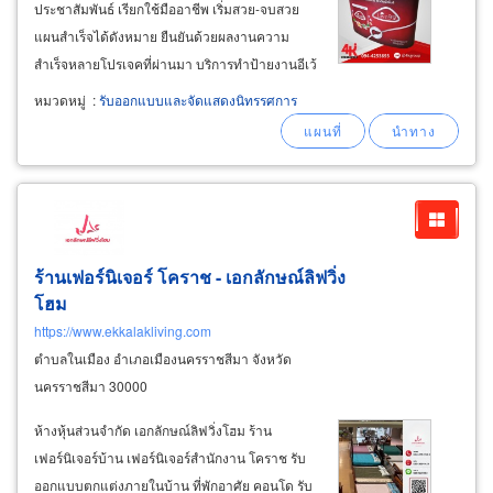
ประชาสัมพันธ์ เรียกใช้มืออาชีพ เริ่มสวย-จบสวย
แผนสำเร็จได้ดังหมาย ยืนยันด้วยผลงานความ
สำเร็จหลายโปรเจคที่ผ่านมา บริการทำป้ายงานอีเว้
นท์ ป้ายงานออกบูธและผลิตงานสื่อสิ่งพิมพ์ทุกชนิด
หมวดหมู่
:
รับออกแบบและจัดแสดงนิทรรศการ
อย่างครบวงจร เน้นงานกราฟิกสวยโดดเด่น ให้สีสัน
สดใส บริการงานพิมพ์ป้ายไวนิล vinyl sign
ร้านเฟอร์นิเจอร์ โคราช - เอกลักษณ์ลิฟวิ่ง
โฮม
https://www.ekkalakliving.com
ตำบลในเมือง อำเภอเมืองนครราชสีมา จังหวัด
นครราชสีมา 30000
ห้างหุ้นส่วนจำกัด เอกลักษณ์ลิฟวิ่งโฮม ร้าน
เฟอร์นิเจอร์บ้าน เฟอร์นิเจอร์สำนักงาน โคราช รับ
ออกแบบตกแต่งภายในบ้าน ที่พักอาศัย คอนโด รับ