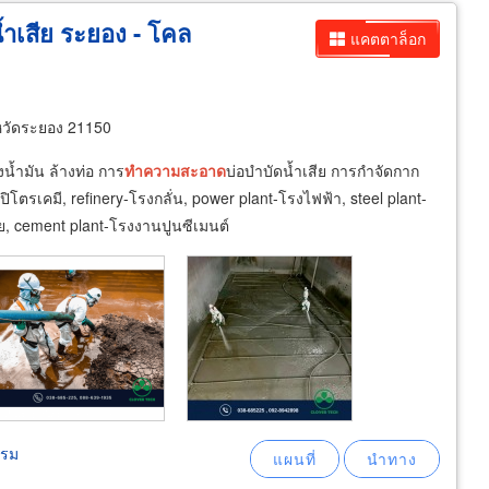
น้ำเสีย ระยอง - โคล
แคตตาล็อก
หวัดระยอง 21150
ถังน้ำมัน ล้างท่อ การ
ทำความ
สะอาด
บ่อบำบัดน้ำเสีย การกำจัดกาก
โตรเคมี, refinery-โรงกลั่น, power plant-โรงไฟฟ้า, steel plant-
ย, cement plant-โรงงานปูนซีเมนต์
รรม