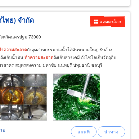
ศไทย) จำกัด
แคตตาล็อก
ังหวัดนครปฐม 73000
ทำความ
สะอาด
ถังอุตสาหกรรม บ่อน้ำใต้ดินขนาดใหญ่ รับล้าง
ด
ถังเก็บน้ำมัน
ทำความ
สะอาด
ถังเก็บสารเคมี ถังไซโลเก็บวัตถุดิบ
าคร สมุทรสงคราม มหาชัย นนทบุรี ปทุมธานี ชลบุรี
รรม