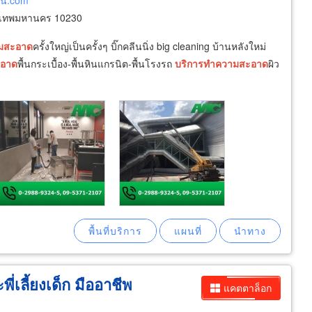
ัน.com
งเทพมหานคร 10230
ม
สะอาด
ครั้งใหญ่เป็นครั้งๆ บิ๊กคลีนนิ่ง big cleaning บ้านหลังใหม่
อาด
พื้นกระเบื้อง-พื้นหินแกรนิต-พื้นโรงรถ
บริการ
ทำความ
สะอาด
ผิว
่เลี้ยงเด็ก มืออาชีพ
แคตตาล็อก