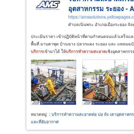
อุตสาหกรรม ระยอง -
https://amssolutions.yellowpages.c
ตำบลเนินพระ อำเภอเมืองระยอง จัง
ประเมินราคา เข้าปฏิบัติหน้าที่ตามกำหนดจนแล้วเสร็จแล
พื้นที่ มาบตาพุด บ้านฉาง ปลวกแดง ระยอง และ แหลมฉบัง 
บริการ
เข้ามาได้ ให้
บริการ
ทำความ
สะอาด
เชิงอุตสาหกรรม
หมวดหมู่
:
บริการทำความสะอาดท่อ บ่อ ถัง เตาอุตสาหก
และที่อับอากาศ