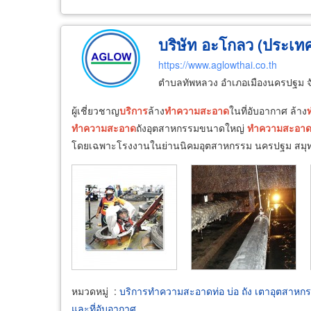
บริษัท อะโกลว (ประเท
https://www.aglowthai.co.th
ตำบลทัพหลวง อำเภอเมืองนครปฐม จ
ผู้เชี่ยวชาญ
บริการ
ล้าง
ทำความ
สะอาด
ในที่อับอากาศ ล้าง
ทำความ
สะอาด
ถังอุตสาหกรรมขนาดใหญ่
ทำความ
สะอา
โดยเฉพาะโรงงานในย่านนิคมอุตสาหกรรม นครปฐม สมุทรส
หมวดหมู่
:
บริการทำความสะอาดท่อ บ่อ ถัง เตาอุตสาหก
และที่อับอากาศ