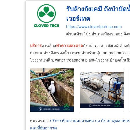
รับล้างถังเคมี ถังบำบัด
เวอร์เทค
https://www.clovertech-se.com
ตำบลห้วยโป่ง อำเภอเมืองระยอง จัง
บริการ
งานล้าง
ทำความ
สะอาด
ถัง บ่อ ท่อ ล้างถังเคมี ล้าง
ตะกอน ล้างถังกรองน้ำ เหมาะสำหรับกลุ่ม petrochemical-ปิ
โรงงานเหล็ก, water treatment plant-โรงงานบำบัดน้ำเสี
หมวดหมู่
:
บริการทำความสะอาดท่อ บ่อ ถัง เตาอุตสาหก
และที่อับอากาศ