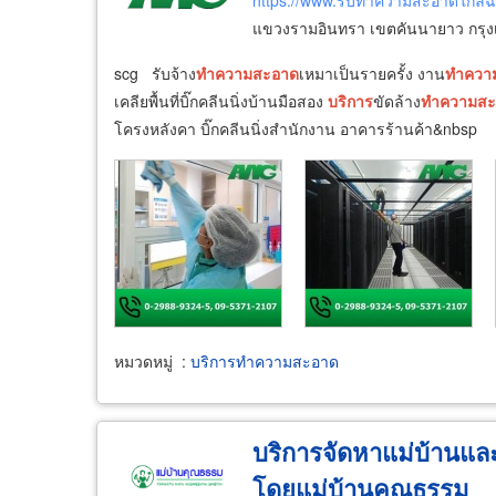
https://www.รับทำความสะอาดใกล้ฉ
แขวงรามอินทรา เขตคันนายาว กรุ
scg รับจ้าง
ทำความ
สะอาด
เหมาเป็นรายครั้ง งาน
ทำควา
เคลียพื้นที่บิ๊กคลีนนิ่งบ้านมือสอง
บริการ
ขัดล้าง
ทำความ
สะ
โครงหลังคา บิ๊กคลีนนิ่งสำนักงาน อาคารร้านค้า ​&nbsp
หมวดหมู่
:
บริการทำความสะอาด
บริการจัดหาแม่บ้านและพี
โดยแม่บ้านคุณธรรม