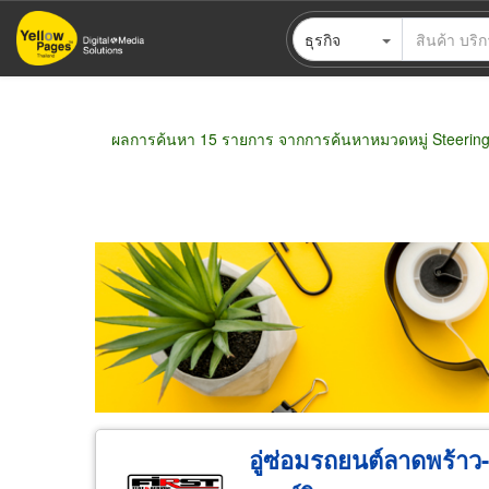
ข้าม
ธุรกิจ
ไป
ยัง
เนื้อหา
หลัก
ผลการค้นหา 15 รายการ จากการค้นหาหมวดหมู่ Steerin
ขายส่ง
ขายปลีก
ผู้ผลิต
ตัวแทนจัดจำห
อู่ซ่อมรถยนต์ลาดพร้าว-