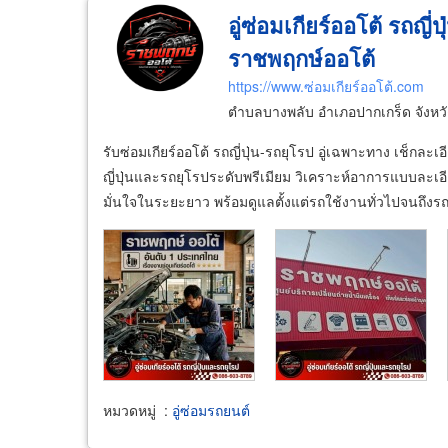
อู่ซ่อมเกียร์ออโต้ รถญี่
ราชพฤกษ์ออโต้
https://www.ซ่อมเกียร์ออโต้.com
ตำบลบางพลับ อำเภอปากเกร็ด จังหว
รับซ่อมเกียร์ออโต้ รถญี่ปุ่น-รถยุโรป อู่เฉพาะทาง เช็กล
ญี่ปุ่นและรถยุโรประดับพรีเมียม วิเคราะห์อาการแบบละเอีย
มั่นใจในระยะยาว พร้อมดูแลตั้งแต่รถใช้งานทั่วไปจนถึง
หมวดหมู่
:
อู่ซ่อมรถยนต์