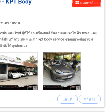
D - KPT Body
แคตตาล็อก
หานคร 10510
tesla และ byd ผู้ที่ใช้รถเครื่องยนต์สันดาปและรถไฟฟ้า tesla และ
นใกล้มีนบุรี กรุงเทพ แนะนำ kpt body service ซ่อมอย่างมืออาชีพ
วถังได้ทุกลักษณะ