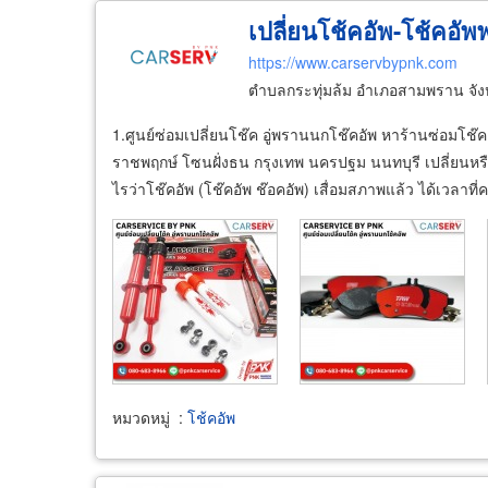
เปลี่ยนโช้คอัพ-โช้คอั
https://www.carservbypnk.com
ตำบลกระทุ่มล้ม อำเภอสามพราน จั
1.ศูนย์ซ่อมเปลี่ยนโช๊ค อู่พรานนกโช๊คอัพ หาร้านซ่อม
ราชพฤกษ์ โซนฝั่งธน กรุงเทพ นครปฐม นนทบุรี เปลี่ยนหรือ
ไรว่าโช๊คอัพ (โช๊คอัพ ช๊อคอัพ) เสื่อมสภาพแล้ว ได้เวลาที
หมวดหมู่
:
โช้คอัพ