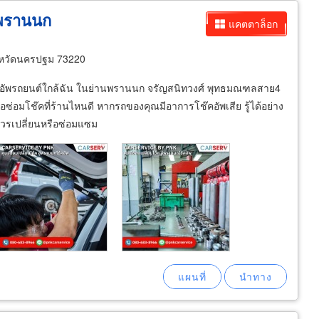
พพรานนก
แคตตาล็อก
งหวัดนครปฐม 73220
โช๊คอัพรถยนต์ใกล้ฉัน ในย่านพรานนก จรัญสนิทวงศ์ พุทธมณฑลสาย4
ซ่อมโช๊คที่ร้านไหนดี หากรถของคุณมีอาการโช๊คอัพเสีย รู้ได้อย่าง
่ควรเปลี่ยนหรือซ่อมแซม