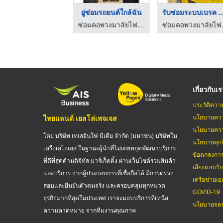
อู่ซ่อมคอพวงมาลัยไฟฟ ...
อู่ซ่อมรถยนต์ใกล้ฉัน
รับซ่อมระบบเ
ซ่อมคอพวงมาลัยไฟฟ้า - อู่สิน เซอร์วิส
ซ่อมคอพวงมาลัยไฟฟ้า - อู่สิน เซอร์วิส
ซ่อมคอพว
เกี่ยวกับเ
ประวัติควา
นโยบายควา
ไทยแลนด์ เยลโล่เพจเจส
นโยบายควา
โดย บริษัท เทเลอินโฟ มีเดีย จำกัด (มหาชน) บริษัทใน
นโยบายคุกกี
เครือเอไอเอส ในฐานะผู้นำที่ไม่เคยหยุดพัฒนาบริการ
ข้อตกลงกา
ที่ดีที่สุดด้านดิจิทัล มาร์เก็ตติ้ง ผ่านเว็บไซต์รวมสินค้า
เสียงตอบรั
และบริการ จากผู้ประกอบการที่เชื่อถือได้ มีการตรวจ
เครือข่ายเย
สอบและยืนยันตัวตนจริง และครอบคลุมทุกหมวด
COVID-19
ธุรกิจมากที่สุดในประเทศ เราจะมอบบริการที่เหนือ
นโยบายจดท
ความคาดหมาย จากทีมงานคุณภาพ