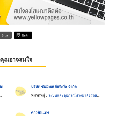
อีเมล
พิมพ์
ที่คุณอาจสนใจ
กัด
บริษัท ซัมมิทสเตียริงวีล จำกัด
หมวดหมู่ :
ระบบและอุปกรณ์พวงมาลัยรถยนต์
ดาวดินแดง