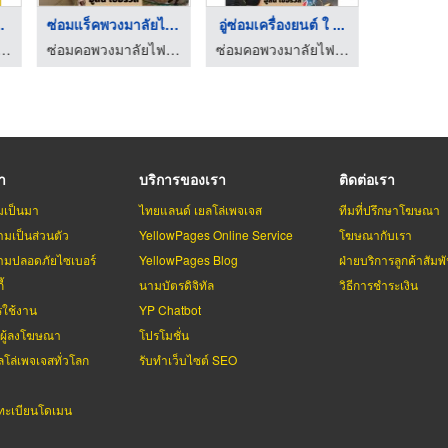
บรค ABS
ซ่อมแร็คพวงมาลัยไฟฟ้ ...
อู่ซ่อมเครื่องยนต์ ใ ...
งมาลัยไฟฟ้า - อู่สิน เซอร์วิส
ซ่อมคอพวงมาลัยไฟฟ้า - อู่สิน เซอร์วิส
ซ่อมคอพวงมาลัยไฟฟ้า - อู่สิน เซอร์วิส
รา
บริการของเรา
ติดต่อเรา
มเป็นมา
ไทยแลนด์ เยลโล่เพจเจส
ทีมที่ปรึกษาโฆษณา
มเป็นส่วนตัว
YellowPages Online Service
โฆษณากับเรา
มปลอดภัยไซเบอร์
YellowPages Blog
ฝ่ายบริการลูกค้าสัมพั
้
นามบัตรดิจิทัล
วิธีการชำระเงิน
รใช้งาน
YP Chatbot
บผู้ลงโฆษณา
โปรโมชั่น
ลโล่เพจเจสทั่วโลก
รับทำเว็บไซต์ SEO
ะเบียนโดเมน