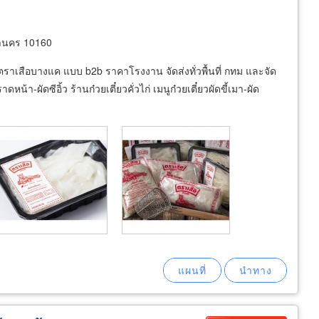
านคร 10160
วตราเสือบางแค แบบ b2b ราคาโรงงาน จัดส่งทั่วพื้นที่ กทม และจัด
า-ผัดซีอิ้ว ร้านก๋วยเตี๋ยวคั่วไก่ เมนูก๋วยเตี๋ยวผัดขี้เมา-ผัด