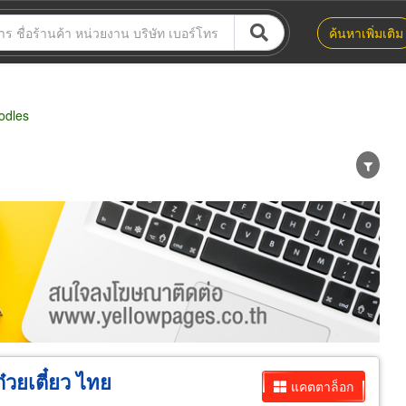
ค้นหาเพิ่มเติม
odles
น่าย
ผู้ส่งออก/นำเข้า
ธุรกิจบริการ
๋วยเตี๋ยว ไทย
แคตตาล็อก