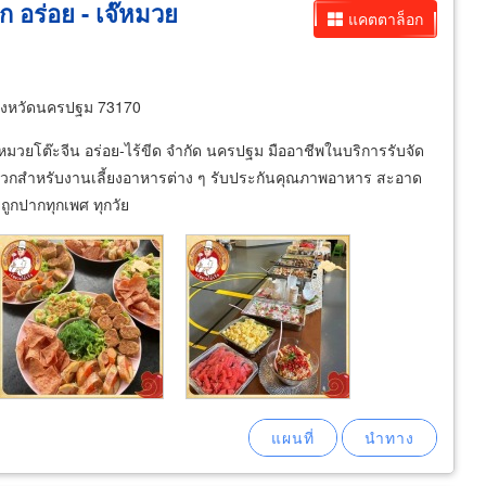
 อร่อย - เจ๊หมวย
แคตตาล็อก
ังหวัดนครปฐม 73170
๊หมวยโต๊ะจีน อร่อย-ไร้ขีด จำกัด นครปฐม มืออาชีพในบริการรับจัด
ฟ สะดวกสำหรับงานเลี้ยงอาหารต่าง ๆ รับประกันคุณภาพอาหาร สะอาด
ถูกปากทุกเพศ ทุกวัย