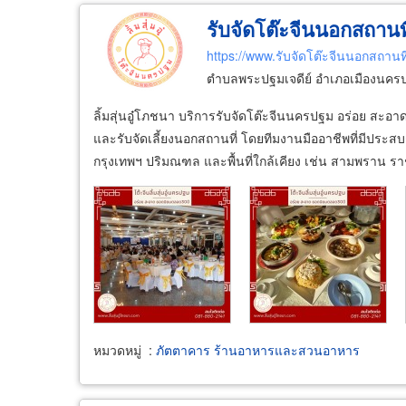
รับจัดโต๊ะจีนนอกสถานที่
https://www.รับจัดโต๊ะจีนนอกสถานท
ตำบลพระปฐมเจดีย์ อำเภอเมืองนคร
ลิ้มสุ่นอู๋โภชนา บริการรับจัดโต๊ะจีนนครปฐม อร่อย สะอา
และรับจัดเลี้ยงนอกสถานที่ โดยทีมงานมืออาชีพที่มีประ
กรุงเทพฯ ปริมณฑล และพื้นที่ใกล้เคียง เช่น สามพราน ราช
หมวดหมู่
:
ภัตตาคาร ร้านอาหารและสวนอาหาร