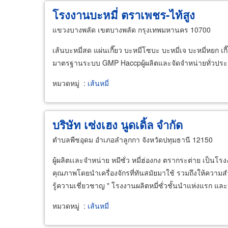
โรงงานบะหมี่ ตราเพชร-ไท้สูง
แขวงบางพลัด เขตบางพลัด กรุงเทพมหานคร 10700
เส้นบะหมี่สด แผ่นเกี๊ยว บะหมี่โซบะ บะหมี่เจ บะหมี่หยก เก
มาตรฐานระบบ GMP Haccpผู้ผลิตและจัดจำหน่ายทั่วปร
หมวดหมู่
:
เส้นหมี่
บริษัท เซ่งเฮง นูดเดิ้ล จำกัด
ตำบลพืชอุดม อำเภอลำลูกกา จังหวัดปทุมธานี 12150
ผู้ผลิตเเละจำหน่าย หมีซั่ว หมี่ฮ่องกง ตรากระต่าย เป็นโรงง
คุณภาพโดยนำเครื่องจักรที่ทันสมัยมาใช้ รวมถึงให้ความ
รู้ความเชี่ยวชาญ " โรงงานผลิตหมี่ซั่วชั้นนำแห่งแรก แล
หมวดหมู่
:
เส้นหมี่