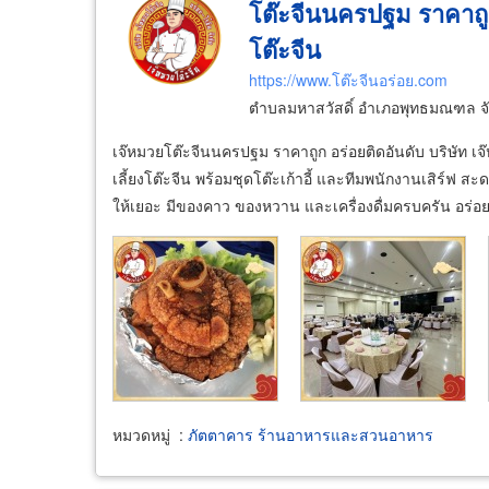
โต๊ะจีนนครปฐม ราคาถูก
โต๊ะจีน
https://www.โต๊ะจีนอร่อย.com
ตำบลมหาสวัสดิ์ อำเภอพุทธมณฑล จ
เจ๊หมวยโต๊ะจีนนครปฐม ราคาถูก อร่อยติดอันดับ บริษัท เจ
เลี้ยงโต๊ะจีน พร้อมชุดโต๊ะเก้าอี้ และทีมพนักงานเสิร์
ให้เยอะ มีของคาว ของหวาน และเครื่องดื่มครบครัน อร่อย
หมวดหมู่
:
ภัตตาคาร ร้านอาหารและสวนอาหาร