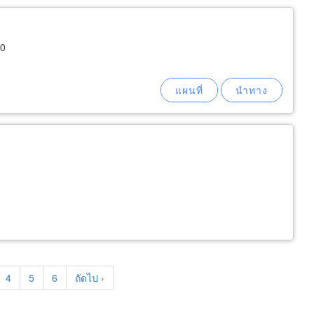
00
e
Page
4
Page
5
Page
6
Next
ถัดไป ›
page