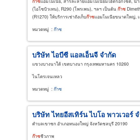
ก๊าซ
แอมโมเนีย, สารละลายแอมโมเนียมไฮดรอกไซด์, น้ำ
(ไอโซบิวเทน), R290 (โพรเพน), ฯลฯ เป็นต้น
ก๊าซ
Dimeth
(R1270) ให้บริการเช่าถังเก็บ
ก๊าซ
แอมโมเนียขนาดใหญ่, เค
หมวดหมู่
:
ก๊าซ
บริษัท ไอบีซี แอลเอ็นจี จำกัด
แขวงบางนาใต้ เขตบางนา กรุงเทพมหานคร 10260
ไนโตรเจนเหลว
หมวดหมู่
:
ก๊าซ
บริษัท ไทยอีสเทิร์น ไบโอ พาวเวอร์ จ
ตำบลเขาซก อำเภอหนองใหญ่ จังหวัดชลบุรี 20190
ก๊าซ
ชีวภาพ