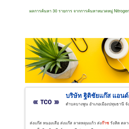
ผลการค้นหา 30 รายการ จากการค้นหาหมวดหมู่ Nitroge
ขายส่ง
ขายปลีก
ผู้ผลิต
ตัวแทนจัดจำห
บริษัท ฐิติชัยแก๊ส แอนด์
ตำบลบางพูน อำเภอเมืองปทุมธานี จั
ส่งแก๊ส หนองเสือ ส่งแก๊ส ลาดหลุมแก้ว ส่ง
ก๊าซ
รังสิต ตล