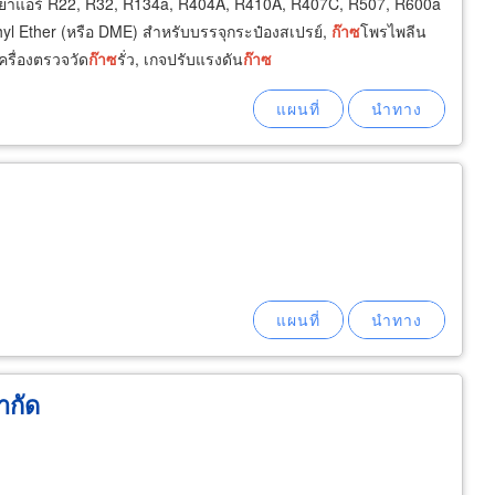
ยาแอร์ R22, R32, R134a, R404A, R410A, R407C, R507, R600a
yl Ether (หรือ DME) สำหรับบรรจุกระป๋องสเปรย์,
ก๊าซ
โพรไพลีน
รื่องตรวจวัด
ก๊าซ
รั่ว, เกจปรับแรงดัน
ก๊าซ
ำกัด