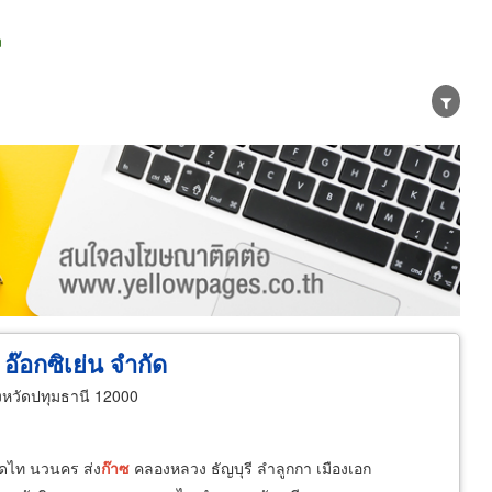
n
น่าย
ผู้ส่งออก/นำเข้า
ธุรกิจบริการ
 อ๊อกซิเย่น จำกัด
งหวัดปทุมธานี 12000
าดไท นวนคร ส่ง
ก๊าซ
คลองหลวง ธัญบุรี ลำลูกกา เมืองเอก