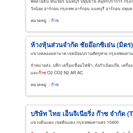
พหลโยธิน หินเจียร์ นนทบุรี ปทุมธานี สมุทรปราการ กรุ
วังน้อย อาร์กอน กรุงเทพ อาร์กอน นนทบุรี อาร์กอน ปทุ
หมวดหมู่
:
ก๊าซ
ห้างหุ้นส่วนจำกัด ชัยอ๊อกซิเย่น (มิตร)
แขวงคลองมหานาค เขตป้อมปราบศัตรูพ่าย กรุงเทพมหา
จำหน่ายส่ง, ปลีก เครื่องเชื่อมไฟฟ้า, ถังกำเนิดแก๊ส, เคร
และ
ก๊าซ
O2 CO2 N2 AR AC
หมวดหมู่
:
ก๊าซ
บริษัท ไทย เอ็นจิเนียริ่ง ก๊าซ จำกัด 
แขวงดินแดง เขตดินแดง กรุงเทพมหานคร 10400