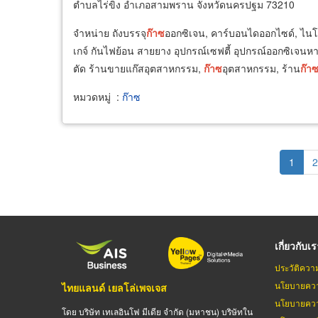
ตำบลไร่ขิง อำเภอสามพราน จังหวัดนครปฐม 73210
จำหน่าย ถังบรรจุ
ก๊าซ
ออกซิเจน, คาร์บอนไดออกไซด์, ไนโต
เกจ์ กันไฟย้อน สายยาง อุปกรณ์เซฟตี้ อุปกรณ์ออกซิเจนหาย
ตัด ร้านขายแก๊สอุตสาหกรรม,
ก๊าซ
อุตสาหกรรม, ร้าน
ก๊า
หมวดหมู่
:
ก๊าซ
Pagination
Curren
1
P
2
page
เกี่ยวกับเ
ประวัติควา
นโยบายควา
ไทยแลนด์ เยลโล่เพจเจส
นโยบายควา
โดย บริษัท เทเลอินโฟ มีเดีย จำกัด (มหาชน) บริษัทใน