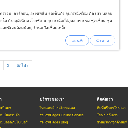
รเจน, อาร์กอน, อะเซทิลีน รถเข็นถัง อุปกรณ์เชื่อม ตัด เผา หลอม
ใจ ถังอลูมิเนียม อ๊อกซิเย่น อุปกรณ์แก๊สอุตสาหกรรม ชุดเชื่อม ชุด
ซ
ออกซิเจนอ้อมน้อย, ร้านแก๊สเชื่อมเหล็ก
t
age
Page
3
Next
ถัดไป ›
page
รา
บริการของเรา
ติดต่อเรา
มเป็นมา
ไทยแลนด์ เยลโล่เพจเจส
ทีมที่ปรึกษาโฆษณา
มเป็นส่วนตัว
YellowPages Online Service
โฆษณากับเรา
มปลอดภัยไซเบอร์
YellowPages Blog
ฝ่ายบริการลูกค้าสัมพั