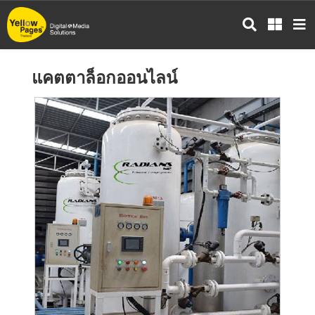
ข้าม
ไป
ยัง
เนื้อหา
แคตตาล็อกออนไลน์
หลัก