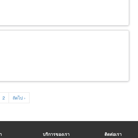
rent
Page
2
Next
ถัดไป ›
e
page
รา
บริการของเรา
ติดต่อเรา