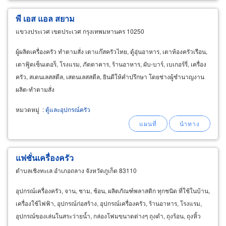
พี เอส แอล สยาม
แขวงประเวศ เขตประเวศ กรุงเทพมหานคร 10250
ผู้ผลิตเครื่องครัว ทำตามสั่ง เตาแก๊สครัวไทย, ตู้อุ่นอาหาร, เตาห้องครัวเรือน,
เตาฟู้ดเซ็นเตอร็, โรงแรม, ภัตตาคาร, ร้านอาหาร, ผับ-บาร์, เบเกอร์รี่, เครื่อง
ครัว, สเตนเลสสตีล, เสตนเลสสตีล, ยินดีให้คำปรึกษา โดยช่างผู้ชำนาญงาน
ผลิต-ทำตามสั่ง
หมวดหมู่
:
ตู้และอุปกรณ์ครัว
แฟชั่นเครื่องครัว
ตำบลเชิงทะเล อำเภอถลาง จังหวัดภูเก็ต 83110
อุปกรณ์เครื่องครัว, จาน, ชาม, ช้อน, ผลิตภัณฑ์พลาสติก ทุกชนิด ที่ใช้ในบ้าน,
เครื่องใช้ไฟฟ้า, อุปกรณ์ก่อสร้าง, อุปกรณ์เครื่องครัว, ร้านอาหาร, โรงแรม,
อุปกรณ์ของเล่นในสระว่ายน้ำ, กล่องโฟมขนาดต่างๆ ถุงดำ, ถุงร้อน, ถุงหิ้ว