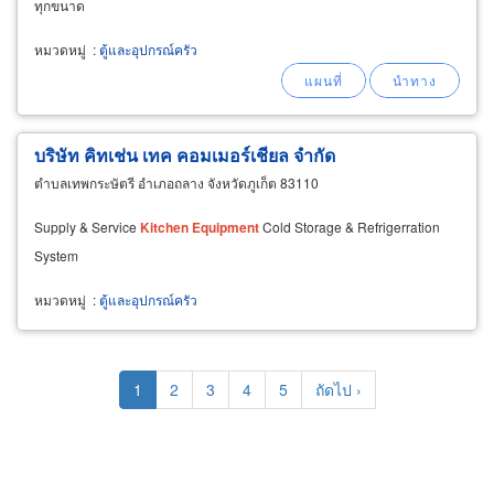
ทุกขนาด
หมวดหมู่
:
ตู้และอุปกรณ์ครัว
บริษัท คิทเช่น เทค คอมเมอร์เชียล จำกัด
ตำบลเทพกระษัตรี อำเภอถลาง จังหวัดภูเก็ต 83110
Supply & Service
Kitchen
Equipment
Cold Storage & Refrigerration
System
หมวดหมู่
:
ตู้และอุปกรณ์ครัว
Pagination
Current
1
Page
2
Page
3
Page
4
Page
5
Next
ถัดไป ›
page
page