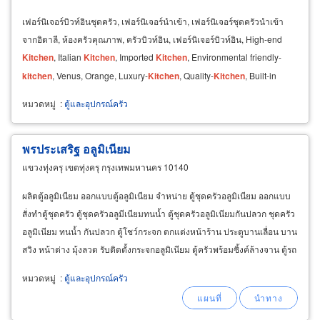
เฟอร์นิเจอร์บิวท์อินชุดครัว, เฟอร์นิเจอร์นำเข้า, เฟอร์นิเจอร์ชุดครัวนำเข้า
จากอิตาลี, ห้องครัวคุณภาพ, ครัวบิวท์อิน, เฟอร์นิเจอร์บิวท์อิน, High-end
Kitchen
, Italian
Kitchen
, Imported
Kitchen
, Environmental friendly-
kitchen
, Venus, Orange, Luxury-
Kitchen
, Quality-
Kitchen
, Built-in
kitchen
, Beautiful
kitchen
หมวดหมู่
:
ตู้และอุปกรณ์ครัว
พรประเสริฐ อลูมิเนียม
แขวงทุ่งครุ เขตทุ่งครุ กรุงเทพมหานคร 10140
ผลิตตู้อลูมิเนียม ออกแบบตู้อลูมิเนียม จำหน่าย ตู้ชุดครัวอลูมิเนียม ออกแบบ
สั่งทำตู้ชุดครัว ตู้ชุดครัวอลูมีเนียมทนน้ำ ตู้ชุดครัวอลูมิเนียมกันปลวก ชุดครัว
อลูมิเนียม ทนน้ำ กันปลวก ตู้โชว์กระจก ตกแต่งหน้าร้าน ประตูบานเลื่อน บาน
สวิง หน้าต่าง มุ้งลวด รับติดตั้งกระจกอลูมิเนียม ตู้ครัวพร้อมซิ้งค์ล้างจาน ตู้รถ
เข็นอลูมิเนียม
หมวดหมู่
:
ตู้และอุปกรณ์ครัว