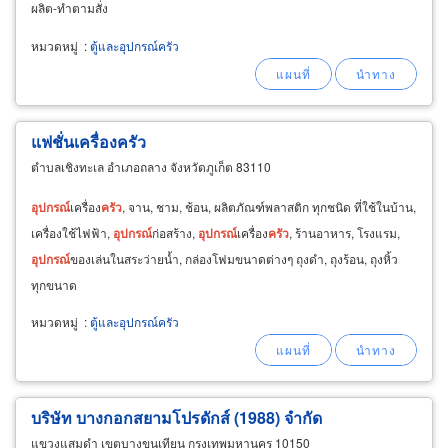
ผลิต-ทำตามสั่ง
หมวดหมู่
:
ตู้และอุปกรณ์ครัว
แฟชั่นเครื่องครัว
ตำบลเชิงทะเล อำเภอถลาง จังหวัดภูเก็ต 83110
อุปกรณ์
เครื่อง
ครัว
, จาน, ชาม, ช้อน, ผลิตภัณฑ์พลาสติก ทุกชนิด ที่ใช้ในบ้าน,
เครื่องใช้ไฟฟ้า,
อุปกรณ์
ก่อสร้าง,
อุปกรณ์
เครื่อง
ครัว
, ร้านอาหาร, โรงแรม,
อุปกรณ์
ของเล่นในสระว่ายน้ำ, กล่องโฟมขนาดต่างๆ ถุงดำ, ถุงร้อน, ถุงหิ้ว
ทุกขนาด
หมวดหมู่
:
ตู้และอุปกรณ์ครัว
บริษัท บางกอกสยามโปรดักส์ (1988) จำกัด
แขวงแสมดำ เขตบางขุนเทียน กรุงเทพมหานคร 10150