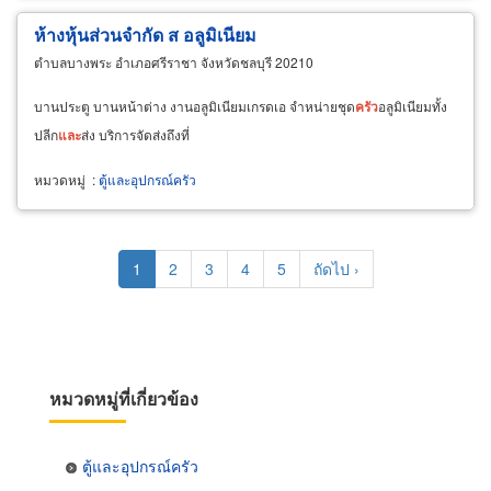
ห้างหุ้นส่วนจำกัด ส อลูมิเนียม
ตำบลบางพระ อำเภอศรีราชา จังหวัดชลบุรี 20210
บานประตู บานหน้าต่าง งานอลูมิเนียมเกรดเอ จำหน่ายชุด
ครัว
อลูมิเนียมทั้ง
ปลีก
และ
ส่ง บริการจัดส่งถึงที่
หมวดหมู่
:
ตู้และอุปกรณ์ครัว
Pagination
Current
1
Page
2
Page
3
Page
4
Page
5
Next
ถัดไป ›
page
page
หมวดหมู่ที่เกี่ยวข้อง
ตู้และอุปกรณ์ครัว