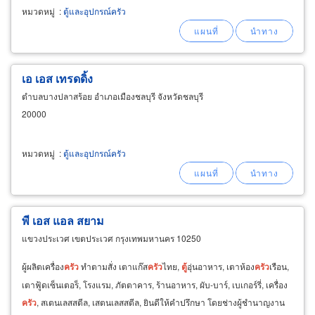
ใช้เองหรือขายก็สร้างกำไร
หมวดหมู่
:
ตู้และอุปกรณ์ครัว
เอ เอส เทรดดิ้ง
ตำบลบางปลาสร้อย อำเภอเมืองชลบุรี จังหวัดชลบุรี
20000
หมวดหมู่
:
ตู้และอุปกรณ์ครัว
พี เอส แอล สยาม
แขวงประเวศ เขตประเวศ กรุงเทพมหานคร 10250
ผู้ผลิตเครื่อง
ครัว
ทำตามสั่ง เตาแก๊ส
ครัว
ไทย,
ตู้
อุ่นอาหาร, เตาห้อง
ครัว
เรือน,
เตาฟู้ดเซ็นเตอร็, โรงแรม, ภัตตาคาร, ร้านอาหาร, ผับ-บาร์, เบเกอร์รี่, เครื่อง
ครัว
, สเตนเลสสตีล, เสตนเลสสตีล, ยินดีให้คำปรึกษา โดยช่างผู้ชำนาญงาน