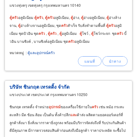
แขวงทุ่งครุ เขตทุ่งครุ กรุงเทพมหานคร 10140
ตู้
ครัว
อลูมิเนียม
ตู้
ครัว
,
ตู้
ครัว
อลูมิเนียม,
ตู้
อ่าง,
ตู้
อ่างอลูมิเนียม,
ตู้
อ่างล้าง
จาน,
ตู้
อ่างล้างจานอลูมิเนียม, ชุด
ครัว
สำเร็จ รับสั่งทำตามพี้นที่
ตู้
ครัว
อลูมิ
เนียม ชุดบิวอิน ชุด
ครัว
,
ตู้
ครัว
,
ตู้
อลูมิเนียม
ตู้
โชว์ ,
ตู้
โชว์กระจก ชุด
ครัว
บิ้
วอิน บานซิงค์ , บานซิงค์อลูมิเนียม ชุด
ครัว
อลูมิเนียม
หมวดหมู่
:
ตู้และอุปกรณ์ครัว
บริษัท ชินกฤต เทรดดิ้ง จำกัด
แขวงประเวศ เขตประเวศ กรุงเทพมหานคร 10250
ชินกฤต เทรดดิ้ง จำหน่าย
อุปกรณ์
ของเครื่องใช้ภายใน
ครัว
เช่น หม้อ กระทะ
ตะหลิว มีด ช้อน ส้อม เป็นต้น ทั้งค้าปลีก
และ
ค้าส่ง ผลิตตามยอดออร์เดอร์ที่
ลูกค้าสั่งมา ยิ่งสั่งมากราคายิ่งถูกลง พร้อมมีบริการจัดส่งถึงที่ รับประกันสินค้า
ดีมีคุณภาพ มีการตรวจสอบสินค้าก่อนส่งถึงมือลูกค้า ราคาประหยัด จะซื้อไป