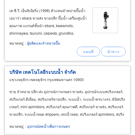
เค.ซี.วี. เอ็นจิเนียริ่ง (1998) ตัวแทนจำหน่ายปั๊มน้ำ
เอบาร่า ebara ขายส่ง ขายปลีก ปั๊มน้ำ เครื่องสูบน้ำ
คุณภาพ แบรนด์ชั้นนำ ebara, kawamoto,
shinmaywa, tsurumi, calpeda, grundfos,
varisco, teral, stac, lowara, lucky pro และแบรนด์
หมวดหมู่
:
ผู้ผลิตและจำหน่ายปั๊ม
อื่นๆ อีกมากมาย ปั๊มหอยโข่ง ปั๊มเซนตริฟูกอล
(centrifugal closed-coupled
บริษัท เทคโนโลยีระบบน้ำ จำกัด
แขวงจตุจักร เขตจตุจักร กรุงเทพมหานคร 10900
ขาย จำหน่าย ปลีก-ส่ง อุปกรณ์การเกษตร ขายส่ง, อุปกรณ์ระบบสปริงเกลอร์,
สปริงเกอร์ ดีเยี่ยม, สปริงเกอร์ขายปลีก, ระบบน้ำ, ระบบน้ำครบวงจร, มินิสปริง
เกลอร์, mini sprinklers, สปริงเกอร์ คุณภาพดี, สปริงเกอร์ ขายส่ง, สปริงเกอร์
ขายปลีก, ระบบน้ำหยด drippers, เทปน้ำหยด, สปริงเกลอร์ sprinklers, สปริง
เกลอร์ pop up
หมวดหมู่
:
อุปกรณ์ทดน้ำเพื่อการเกษตร