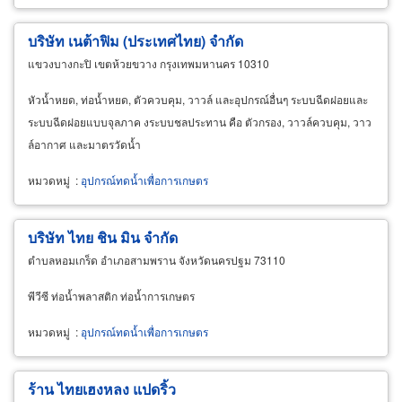
บริษัท เนต้าฟิม (ประเทศไทย) จำกัด
แขวงบางกะปิ เขตห้วยขวาง กรุงเทพมหานคร 10310
หัวน้ำหยด, ท่อน้ำหยด, ตัวควบคุม, วาวล์ และอุปกรณ์อื่นๆ ระบบฉีดฝอยและ
ระบบฉีดฝอยแบบจุลภาค งระบบชลประทาน คือ ตัวกรอง, วาวล์ควบคุม, วาว
ล์อากาศ และมาตรวัดน้ำ
หมวดหมู่
:
อุปกรณ์ทดน้ำเพื่อการเกษตร
บริษัท ไทย ชิน มิน จำกัด
ตำบลหอมเกร็ด อำเภอสามพราน จังหวัดนครปฐม 73110
พีวีซี ท่อน้ำพลาสติก ท่อน้ำการเกษตร
หมวดหมู่
:
อุปกรณ์ทดน้ำเพื่อการเกษตร
ร้าน ไทยเฮงหลง แปดริ้ว