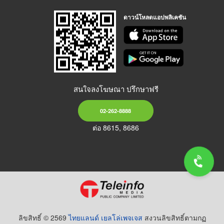
ดาวน์โหลดแอปพลิเคชัน
สนใจลงโฆษณา ปรึกษาฟรี
02-262-8888
ต่อ 8615, 8686
ลิขสิทธิ์ © 2569
ไทยแลนด์ เยลโล่เพจเจส
สงวนลิขสิทธิ์ตามกฏ