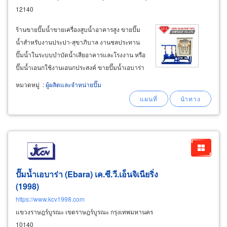
12140
ร้านขายปั๊มน้ำขายเครื่องสูบน้ำอาคารสูง ขายปั๊ม
น้ำสำหรับงานประปา-สุขาภิบาล งานชลประทาน
ปั๊มน้ำในระบบบำบัดน้ำเสียอาคารและโรงงาน หรือ
ปั๊มน้ำเอนกใช้งานเอนกประสงค์ ขายปั๊มน้ำเอบาร่า
ebara pump ราคาส่ง ปั๊มห่อยโข่งเอบาร่า รุ่นใบพัด
หมวดหมู่
:
ผู้ผลิตและจำหน่ายปั๊ม
เดี่ยวขนาด 0.5hp-30hp ปั๊มหอยโข่งเอบาร่า ชนิด
หน้าแปลนขนาด 0.5hp-40hp
ปั๊มน้ำเอบาร่า (Ebara) เค.ซี.วี.เอ็นจิเนียริ่ง
(1998)
https://www.kcv1998.com
แขวงราษฎร์บูรณะ เขตราษฎร์บูรณะ กรุงเทพมหานคร
10140