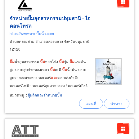
จำหน่ายปั๊มอุตสาหกรรมปทุมธานี - ไฮ
คอนโทรล
https://www.ขายปั๊มน้ำ.com
ตำบลคลองสาม อำเภอคลองหลวง จังหวัดปทุมธานี
12120
ปั๊ม
น้ำอุตสาหกรรม
ปั๊ม
หอยโข่ง
ปั๊ม
จุ่ม
ปั๊ม
แรงดัน
สูง ระบบสูบจ่ายของเหลว
ปั๊ม
เคมี
ปั๊ม
น้ำมัน ระบบ
สูบจ่ายเฉพาะทาง มอเตอร์
และ
ระบบส่งกำลัง
มอเตอร์ไฟฟ้า มอเตอร์อุตสาหกรรม / มอเตอร์เกียร์
ระบบส่งกำลัง ระบบแรงดันน้ำ booster pump
หมวดหมู่
:
ผู้ผลิตและจำหน่ายปั๊ม
ระบบเพิ่มแรงดัน บริการติดตั้ง
และ
ซ่อมบำรุง