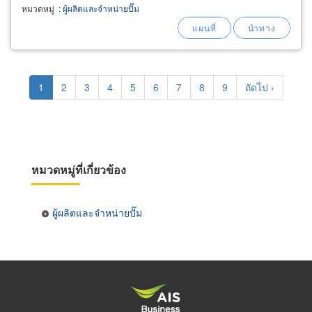
เครื่อง
จำหน่าย
หัวเติมลมแบบมีเกจ
จำหน่าย
และ
หมวดหมู่
:
ผู้ผลิตและจำหน่ายปั๊ม
ติดตั้ง ฮ้อยยกรถยนต์ เครื่องเติมลมเครื่องดูด
Pagination
Current
1
Page
2
Page
3
Page
4
Page
5
Page
6
Page
7
Page
8
Page
9
Next
ถัดไป ›
page
page
หมวดหมู่ที่เกี่ยวข้อง
ผู้ผลิตและจำหน่ายปั๊ม