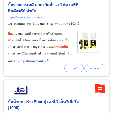
ปั๊มจ่ายสารเคมี มาตรวัดน้ำ - บริษัท เอทีที
อินดัสตรีส์ จำกัด
https://www.attindustries.com
แขวงพลับพลา เขตวังทองหลาง กรุงเทพมหานคร 10310
ปั๊ม
สูบจ่ายสารเคมี ราคาส่ง เราเป็นตัวแทน
จำหน่าย
ที่ได้รับการแต่งตั้งอย่างเป็นทางการ
ปั๊ม
จ่ายสารเคมี milton roy lmi ตัวแทน
จำหน่าย
ปั๊ม
จ่ายสารเคมีในระบบประปา
และ
ระบบบำบัดน้ำเสีย
พร้อมบริการหลังการขาย
ปั๊ม
จ่ายสารเคมี lmi แบบ
หมวดหมู่
:
ผู้ผลิตและจำหน่ายปั๊ม
ขับเคลื่อนด้วยขดลวด รุ่น uc series
ปั๊ม
จ่ายสาร
เคมี lmi&nbsp
ปั๊มน้ำเอบาร่า (Ebara) เค.ซี.วี.เอ็นจิเนียริ่ง
(1998)