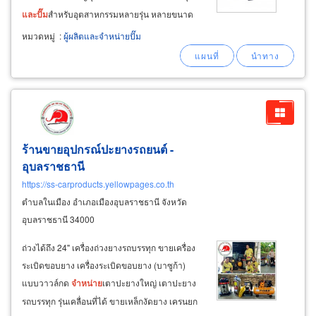
และ
ปั๊ม
สำหรับอุตสาหกรรมหลายรุ่น หลายขนาด
ราคาดีที่สุดเมื่อพิจารณาร่วมกับจากทีมช่างมือ
หมวดหมู่
:
ผู้ผลิตและจำหน่ายปั๊ม
อาชีพตัวจริง ซึ่งมาจาก shinmaywa pump
โดยตรง ทีมงานปรีดีทรัพย์
ร้านขายอุปกรณ์ปะยางรถยนต์ -
อุบลราชธานี
https://ss-carproducts.yellowpages.co.th
ตำบลในเมือง อำเภอเมืองอุบลราชธานี จังหวัด
อุบลราชธานี 34000
ถ่วงได้ถึง 24" เครื่องถ่วงยางรถบรรทุก ขายเครื่อง
ระเบิดขอบยาง เครื่องระเบิดขอบยาง (บาซูก้า)
แบบวาวล์กด
จำหน่าย
เตาปะยางใหญ่ เตาปะยาง
รถบรรทุก รุ่นเคลื่อนที่ได้ ขายเหล็กงัดยาง เครนยก