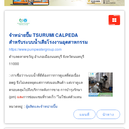
จำหน่ายปั๊ม TSURUMI CALPEDA
สำหรับระบบน้ำเสียโรงงานอุตสาหกรรม
https://www.pumpwatergroup.com
ตำบลตลาดขวัญ อำเภอเมืองนนทบุรี จังหวัดนนทบุรี
11000
: เราเชื่อว่าระบบน้ำที่ดีต้องการการดูแลที่ต่อเนื่อง
awg จึงไม่เคยหยุดแค่การส่งมอบสินค้า แต่เราดูแล
ครอบคลุมไปถึงบริการหลังการขาย การบำรุงรักษา
(pm)
และ
การซ่อมแซมที่รวดเร็ว "ไม่ใช่แค่ตัวแทน
จำหน่าย
แต่เราคือทีมวิศวกรคู่คิด ที่พร้อมเคียงข้าง
หมวดหมู่
:
ผู้ผลิตและจำหน่ายปั๊ม
และ
ดูแลระบบน้ำเสีย-น้ำดี ให้ธุรกิจของคุณเดิน
หน้าได้อย่างไม่มีสะดุด