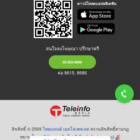
ดาวน์โหลดแอปพลิเคชัน
สนใจลงโฆษณา ปรึกษาฟรี
02-262-8888
ต่อ 8615, 8686
ลิขสิทธิ์ © 2569
ไทยแลนด์ เยลโล่เพจเจส
สงวนลิขสิทธิ์ตามกฏ
หมาย โดย
บริษัท เทเลอินโฟ มีเดีย จำกัด (มหาชน)