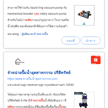
สามารถใช้ร่วมกับ liquid ring vacuum pump กับ
mechanical booster
และ
rotary vacuum pump
สำหรับไลน์การ
ผลิต
งานแปรรูปอาหาร โรงงานสกัด
น้ำมันพืช หอกลั่นฟอกสี ที่ต้องการใช้ความร้อนต่ำ
กว่า 100°c ช่วยเพิ่มจุดเดือดให้เร็วขึ้นทำให้
หมวดหมู่
:
ผู้ผลิตและจำหน่ายปั๊ม
ประหยัดเวลา
และ
ต้นทุนการ
ผลิต
ได้เป็นอย่างดี
mechanical booster vacuum pump
จำหน่ายปั๊มน้ำอุตสาหกรรม ปรีดีทรัพย์
https://www.ขายปั๊มน้ำอุตสาหกรรม.com
แขวงสะพานสูง เขตสะพานสูง กรุงเทพมหานคร 10240
ได้คุณภาพมาตรฐานจนเป็นที่แนะนำ ต้องบริษัท
ปรีดีทรัพย์ จำกัด มี
จำหน่าย
ปั๊ม
น้ำยี่ห้อชินเมว่า ที่
ผลิต
จากประเทศญี่ปุ่น มีชื่อเสียงขึ้นชื่อเรื่อง
ปั๊ม
จุ่ม