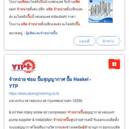
โรงงาน
ผลิต
อะไหล่ถัง
ปั๊ม
น้ำแสตนเลส รับจ้าง
ผลิต
oem
จำหน่าย
ทั้งส่ง-ปลีก
ผลิต
จำหน่าย
ทั้งปลีก
และ
ส่ง อะไหล่ถัง
ปั๊ม
น้ำสแตนเลส mitsubishi ราคา
โรงงาน
ผลิต
จำหน่าย
ทั้งปลีก
และ
ส่ง อะไหล่ถัง
ปั๊ม
น้ำสแตนเลส hitachi ราคาโรงงาน
ผลิต
จำหน่าย
หมวดหมู่
:
ผู้ผลิตและจำหน่ายปั๊ม
ทั้งปลีก
และ
ส่ง อะไหล่ถัง
ปั๊ม
น้ำสแตนเลส itc
จำหน่าย ซ่อม ปั๊มสุญญากาศ ปั๊ม Haskel -
YTP
https://www.ytpengineering.co.th
แขวงประเวศ เขตประเวศ กรุงเทพมหานคร 10250
& oil free rotary screw air compressor
จำหน่าย
ปั๊ม
สุญญากาศ vacuum
pump supplier & installation
จำหน่าย
ปั๊ม
สูบจ่ายสารเคมี รับออกแบบติดตั้ง
ระบบสุญญากาศโดยทีมงานวิศวกร
และ
ช่างเทคนิค
ผู้
ชำนาญการ ออกแบบติด