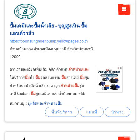
ปั๊มเคมีและปั๊มน้ำเสีย - บุญสูงเนิน ปั๊ม
แอนด์วาล์ว
https://boonsungnoenpump.yellowpages.co.th
ตำบลบ้านฉาง อำเภอเมืองปทุมธานี จังหวัดปทุมธานี
12000
อ่านรายละเอียดเพิ่มเติม คลิก ตัวแทน
จำหน่าย
และ
ให้บริการ
ปั๊ม
น้ำ
ปั๊ม
อุตสาหกรรม
ปั๊ม
สารเคมี
ปั๊ม
จุ่ม
สำหรับบ่อบำบัดน้ำเสีย ราคาถูก
จำหน่าย
ปั๊ม
สูบ
เคมี kuobao
ปั๊ม
สูบเคมีแบบล่อน้ำด้วยตนเอง kb
series,
ปั๊ม
สูบเคมีแบบขับเคลื่อนด้วยแม่เหล็ก mpx
หมวดหมู่
:
ผู้ผลิตและจำหน่ายปั๊ม
series,
ปั๊ม
สูบเคมีแบบแนวตั้ง, ระบบกรองเคมี ks