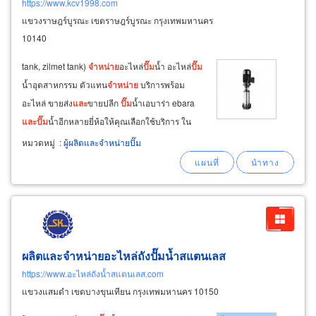
https://www.kcv1998.com
แขวงราษฎร์บูรณะ เขตราษฎร์บูรณะ กรุงเทพมหานคร
10140
tank, zilmet tank)
จำหน่าย
อะไหล่
ปั๊ม
น้ำ อะไหล่
ปั๊ม
น้ำอุตสาหกรรม ตัวแทน
จำหน่าย
บริการพร้อม
อะไหล่ ขายส่ง
และ
ขายปลีก
ปั๊ม
น้ำเอบาร่า ebara
และ
ปั๊ม
น้ำอีกหลายยี่ห้อให้คุณเลือกใช้บริการ ใน
การใช้งานชนิดต่างๆ สำหรับครัวเรือน งานตกแต่ง
หมวดหมู่
:
ผู้ผลิตและจำหน่ายปั๊ม
สวน ศูนย์ซ่อม
ปั๊ม
น้ำ บริการซ่อม
ปั๊ม
น้ำ เอบาร่า
(ebara pump), คาลปีด้า
ผลิตและจำหน่ายอะไหล่ถังปั๊มน้ำสแตนเลส
https://www.อะไหล่ถังน้ำสแตนเลส.com
แขวงแสมดำ เขตบางขุนเทียน กรุงเทพมหานคร 10150