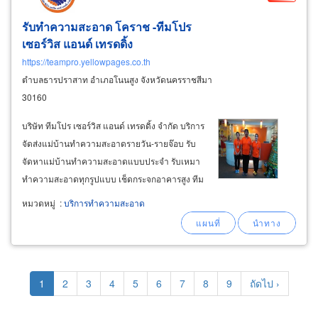
รับทำความสะอาด โคราช -ทีมโปร
เซอร์วิส แอนด์ เทรดดิ้ง
https://teampro.yellowpages.co.th
ตำบลธารปราสาท อำเภอโนนสูง จังหวัดนครราชสีมา
30160
บริษัท ทีมโปร เซอร์วิส แอนด์ เทรดดิ้ง จำกัด บริการ
จัดส่งแม่บ้านทำความสะอาดรายวัน-รายจ๊อบ รับ
จัดหาแม่บ้านทำความสะอาดแบบประจำ รับเหมา
ทำความสะอาดทุกรูปแบบ เช็ดกระจกอาคารสูง ทีม
โปรฯ ตอบโจทย์ความต้องการด้านการทำความ
หมวดหมู่
:
บริการทำความสะอาด
สะอาดทุกรูปแบบอย่างครบวงจร โดยทีมงานรักษา
ความสะอาดมืออาชีพ ต้องการงานทำความสะอาด
แบบด่วน
Pagination
Current
1
Page
2
Page
3
Page
4
Page
5
Page
6
Page
7
Page
8
Page
9
Next
ถัดไป ›
page
page