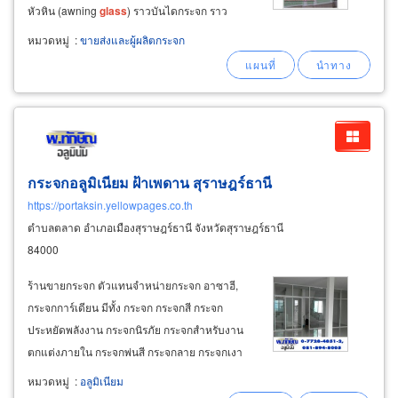
หัวหิน (awning
glass
) ราวบันไดกระจก ราว
ระเบียงกันตก ระเบียงเทอเรสกระจกเซฟตี้
หมวดหมู่
:
ขายส่งและผู้ผลิตกระจก
ประจวบคีรีขันธ์ ชะอำ รับทำระแนงบังตาไวนิล
(lattice fence) ทำรั้วระแนงไวนิล (lattice
กระจกอลูมิเนียม ฝ้าเพดาน สุราษฎร์ธานี
https://portaksin.yellowpages.co.th
ตำบลตลาด อำเภอเมืองสุราษฎร์ธานี จังหวัดสุราษฎร์ธานี
84000
ร้านขายกระจก ตัวแทนจำหน่ายกระจก อาซาฮี,
กระจกการ์เดียน มีทั้ง กระจก กระจกสี กระจก
ประหยัดพลังงาน กระจกนิรภัย กระจกสำหรับงาน
ตกแต่งภายใน กระจกพ่นสี กระจกลาย กระจกเงา
บริการรับเจียรกระจก ร้านติดตั้งฝ้าฉาบเรียบ ฝ้าที
หมวดหมู่
:
อลูมิเนียม
บาร์ ผนังยิปซั่ม ผนังเบา โครงทีบาร์ ทีบาร์อบสี ฉาก