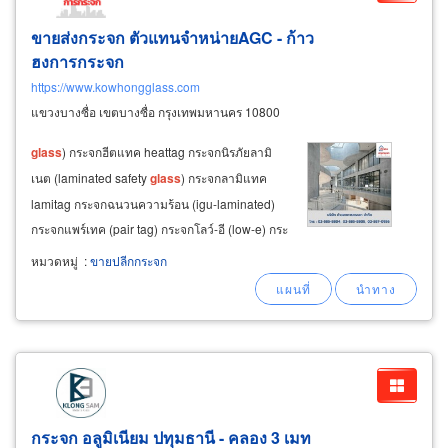
ขายส่งกระจก ตัวแทนจำหน่ายAGC - ก้าว
ฮงการกระจก
https://www.kowhongglass.com
แขวงบางซื่อ เขตบางซื่อ กรุงเทพมหานคร 10800
glass
) กระจกฮีตแทค heattag กระจกนิรภัยลามิ
เนต (laminated safety
glass
) กระจกลามิแทค
lamitag กระจกฉนวนความร้อน (igu-laminated)
กระจกแพร์เทค (pair tag) กระจกโลว์-อี (low-e) กระ
จกเทมเปอร์ (tempered
glass
) กระจกเทมแทค
หมวดหมู่
:
ขายปลีกกระจก
temptag &nbsp
กระจก อลูมิเนียม ปทุมธานี - คลอง 3 เมท