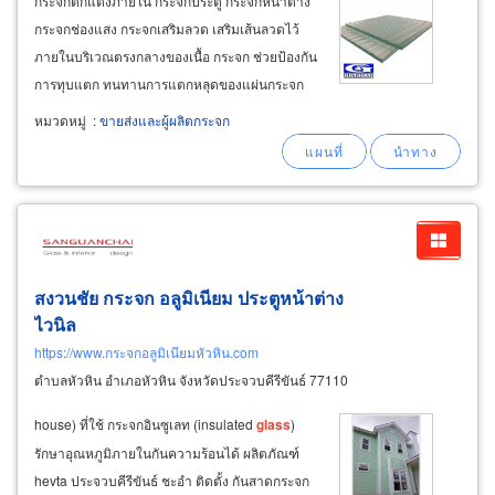
กระจกตกแต่งภายใน กระจกประตู กระจกหน้าต่าง
กระจกช่องแสง กระจกเสริมลวด เสริมเส้นลวดไว้
ภายในบริเวณตรงกลางของเนื้อ กระจก ช่วยป้องกัน
การทุบแตก ทนทานการแตกหลุดของแผ่นกระจก
สามารถทนไฟได้ 1-2 ชั่วโมง ติดตั้งง่ายเหมือน
หมวดหมู่
:
ขายส่งและผู้ผลิตกระจก
กระจกทั่วไป มีทั้งชนิดใส และแบบชนิดขุ่น ขาย
กระจก printed
glass
สงวนชัย กระจก อลูมิเนียม ประตูหน้าต่าง
ไวนิล
https://www.กระจกอลูมิเนียมหัวหิน.com
ตำบลหัวหิน อำเภอหัวหิน จังหวัดประจวบคีรีขันธ์ 77110
house) ที่ใช้ กระจกอินซูเลท (insulated
glass
)
รักษาอุณหภูมิภายในกันความร้อนได้ ผลิตภัณฑ์
hevta ประจวบคีรีขันธ์ ชะอำ ติดตั้ง กันสาดกระจก