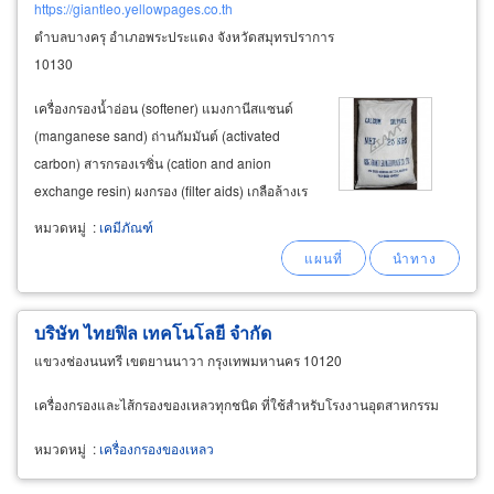
https://giantleo.yellowpages.co.th
ตำบลบางครุ อำเภอพระประแดง จังหวัดสมุทรปราการ
10130
เครื่องกรองน้ำอ่อน (softener) แมงกานีสแซนด์
(manganese sand) ถ่านกัมมันต์ (activated
carbon) สารกรองเรซิ่น (cation and anion
exchange resin) ผงกรอง (filter aids) เกลือล้างเร
ซิ่น (refined salt) เคมีทำความสะอาด (chemical
หมวดหมู่
:
เคมีภัณฑ์
cleaner) น้ำกรด และ กรดชนิดผง (acid cleaning
liquid
บริษัท ไทยฟิล เทคโนโลยี จำกัด
แขวงช่องนนทรี เขตยานนาวา กรุงเทพมหานคร 10120
เครื่องกรองและไส้กรองของเหลวทุกชนิด ที่ใช้สำหรับโรงงานอุตสาหกรรม
หมวดหมู่
:
เครื่องกรองของเหลว