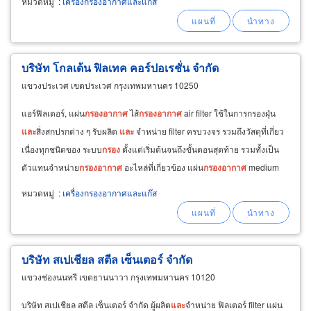
หมวดหมู่
:
เครื่องกรองอากาศและแก๊ส
บริษัท โกลเด้น ฟิลเทค คอร์ปอเรชั่น จำกัด
แขวงประเวศ เขตประเวศ กรุงเทพมหานคร 10250
แอร์ฟิลเตอร์, แผ่น
กรอง
อากาศ
ไส้
กรอง
อากาศ
air filter ใช้ในการกรองฝุ่น
และ
สิ่งสกปรกต่าง ๆ รับผลิต
และ
จำหน่าย filter ครบวงจร รวมถึงวัสดุที่เกี่ยว
เนื่องทุกชนิดของ ระบบ
กรอง
ตั้งแต่เริ่มต้นจนถึงขั้นตอนสุดท้าย รวมทั้งเป็น
ตัวแทนจำหน่าย
กรอง
อากาศ
อะไหล่ที่เกี่ยวข้อง แผ่น
กรอง
อากาศ
medium
filter/มีเดียมฟิลเตอร์
หมวดหมู่
:
เครื่องกรองอากาศและแก๊ส
บริษัท สเปเชียล สตีล เซ็นเตอร์ จำกัด
แขวงช่องนนทรี เขตยานนาวา กรุงเทพมหานคร 10120
บริษัท สเปเชียล สตีล เซ็นเตอร์ จำกัด ผู้ผลิต
และ
จำหน่าย ฟิลเตอร์ filter แผ่น