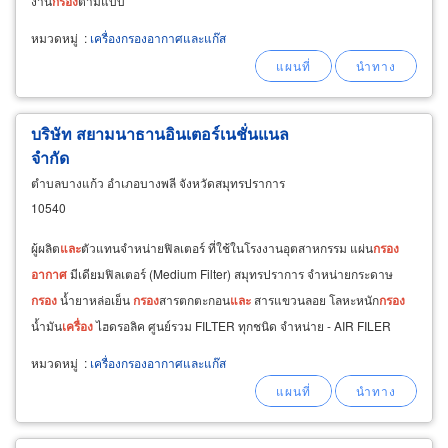
งาน
กรอง
ตามแบบ
หมวดหมู่
:
เครื่องกรองอากาศและแก๊ส
บริษัท สยามนาธานอินเตอร์เนชั่นแนล
จำกัด
ตำบลบางแก้ว อำเภอบางพลี จังหวัดสมุทรปราการ
10540
ผู้ผลิต
และ
ตัวแทนจำหน่ายฟิลเตอร์ ที่ใช้ในโรงงานอุตสาหกรรม แผ่น
กรอง
อากาศ
มีเดียมฟิลเตอร์ (Medium Filter) สมุทรปราการ จำหน่ายกระดาษ
กรอง
น้ำยาหล่อเย็น
กรอง
สารตกตะกอน
และ
สารแขวนลอย โลหะหนัก
กรอง
น้ำมัน
เครื่อง
ไฮดรอลิค ศูนย์รวม FILTER ทุกชนิด จำหน่าย - AIR FILER
MEDIA - AUTO ROLL - BAG FILTER PRE FILTER
หมวดหมู่
:
เครื่องกรองอากาศและแก๊ส