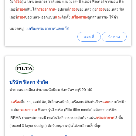
ถัง
กรอง
ฝุ่น โครงตะแกรง วาล์มลม แผงวงจร- ฟิลเตอร์ ฟิลเตอร์คาร์บอน ฟิล
เตอร์
กรอง
กลิ่น ไส้
กรอง
อากาศ
- อุปกรณ์
กรอง
ของเหลว ถุง
กรอง
ของเหลว ฟิล
เตอร์
กรอง
ของเหลว- ออกแบบ
และ
ติดตั้ง
เครื่อง
กรอง
อุตสาหกรรม- ให้คำ
ปรึกษา
และ
ออกแบบอุปกรณ์
เครื่อง
กรอง
อากาศ
และ
เครื่อง
กรอง
ของเหลว
หมวดหมู่
:
เครื่องกรองอากาศและแก๊ส
บริษัท ฟิลตา จำกัด
ตำบลหนองเหียง อำเภอพนัสนิคม จังหวัดชลบุรี 20140
,
เครื่อง
ดื่ม ยา, ออปติคัล, อิเล็กทรอนิกส์, เครื่องยนต์กังหันก๊าซ
และ
ระบบไฟฟ้า
แผ่น
กรอง
อากาศ
ฟิลตา รุ่นไฮบริด (Filta filter media) ผลิตจาก บริษัท
IREMA ประเทศเยอรมนี เทคโนโลยีการกรองฝุ่นด้วยแผ่น
กรอง
อากาศ
3 ชั้น
(recent 3-layer design) ดักจับอนุภาคฝุ่นได้ละเอียดเล็กที่สุด