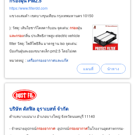
กรองฝุ่น PM2.5
https://www.filterdd.com
แขวงแสมดำ เขตบางขุนเทียน กรุงเทพมหานคร 10150
): วัสดุ: เส้นใยชาร์โคลคาร์บอน จุดเด่น:
กรอง
ฝุ่น
และ
กรอง
กลิ่น ประสิทธิภาพสูง electric vehicle
filter วัสดุ: โพลีโพธิลีน มาตรฐาน iso จุดเด่น:
ป้องกันฝุ่นละอองขนาดเล็ก pm2.5 โดยไม่ลด
ประสิทธิภาพการกรองจากแผ่นเดิมที่ติดตั้งมาจาก
หมวดหมู่
:
เครื่องกรองอากาศและแก๊ส
โรงงาน สนใจเป็นตัวแทนจำหน่าย ติดต่อเราเลย
บริษัท ดัสฟิล อุราเบสท์ จำกัด
ตำบลบางแม่นาง อำเภอบางใหญ่ จังหวัดนนทบุรี 11140
- จำหน่ายอุปกรณ์
กรอง
อากาศ
- อุปกรณ์
กรอง
อากาศ
ในโรงงานอุตสาหกรรม-