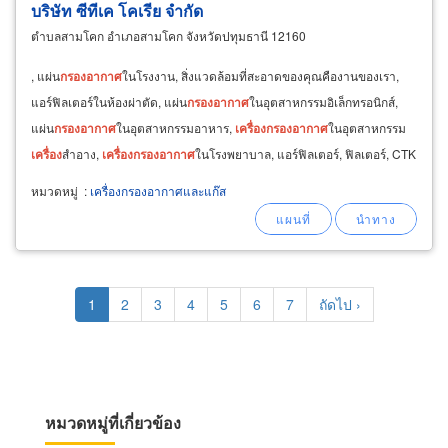
บริษัท ซีทีเค โคเรีย จำกัด
ตำบลสามโคก อำเภอสามโคก จังหวัดปทุมธานี 12160
, แผ่น
กรอง
อากาศ
ในโรงงาน, สิ่งแวดล้อมที่สะอาดของคุณคืองานของเรา,
แอร์ฟิลเตอร์ในห้องผ่าตัด, แผ่น
กรอง
อากาศ
ในอุตสาหกรรมอิเล็กทรอนิกส์,
แผ่น
กรอง
อากาศ
ในอุตสาหกรรมอาหาร,
เครื่อง
กรอง
อากาศ
ในอุตสาหกรรม
เครื่อง
สำอาง,
เครื่อง
กรอง
อากาศ
ในโรงพยาบาล, แอร์ฟิลเตอร์, ฟิลเตอร์, CTK
KOREA / CLEANT ECH KOREA / FAN FITTER UNIT
หมวดหมู่
:
เครื่องกรองอากาศและแก๊ส
Pagination
Current
1
Page
2
Page
3
Page
4
Page
5
Page
6
Page
7
Next
ถัดไป ›
page
page
หมวดหมู่ที่เกี่ยวข้อง