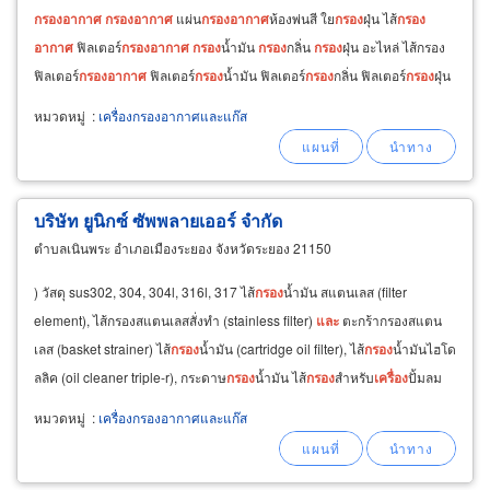
กรอง
อากาศ
กรอง
อากาศ
แผ่น
กรอง
อากาศ
ห้องพ่นสี ใย
กรอง
ฝุ่น ไส้
กรอง
อากาศ
ฟิลเตอร์
กรอง
อากาศ
กรอง
น้ำมัน
กรอง
กลิ่น
กรอง
ฝุ่น อะไหล่ ไส้กรอง
ฟิลเตอร์
กรอง
อากาศ
ฟิลเตอร์
กรอง
น้ำมัน ฟิลเตอร์
กรอง
กลิ่น ฟิลเตอร์
กรอง
ฝุ่น
อะไหล่ไส้
กรอง
อากาศ
กรอง
เปลือย
หมวดหมู่
:
เครื่องกรองอากาศและแก๊ส
บริษัท ยูนิกซ์ ซัพพลายเออร์ จำกัด
ตำบลเนินพระ อำเภอเมืองระยอง จังหวัดระยอง 21150
) วัสดุ sus302, 304, 304l, 316l, 317 ไส้
กรอง
น้ำมัน สแตนเลส (filter
element), ไส้กรองสแตนเลสสั่งทำ (stainless filter)
และ
ตะกร้ากรองสแตน
เลส (basket strainer) ไส้
กรอง
น้ำมัน (cartridge oil filter), ไส้
กรอง
น้ำมันไฮโด
ลลิค (oil cleaner triple-r), กระดาษ
กรอง
น้ำมัน ไส้
กรอง
สำหรับ
เครื่อง
ปั้มลม
กรอง
อากาศ
เครื่อง
อัดลม
หมวดหมู่
:
เครื่องกรองอากาศและแก๊ส