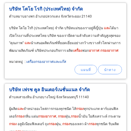
บริษัท โตโย โรกิ (ประเทศไทย) จำกัด
ตำบลมาบยางพร อำเภอปลวกแดง จังหวัดระยอง 21140
บริษัท โตโย โรกิ (ประเทศไทย) จำกัด บริษัทแม่ของเราอยู่ที่ญี่ปุ่น
และ
ได้มา
เปิดโรงงานที่ประเทศไทย บริษัท ของเรายึดตามลำดับความสำคัญสูงสุดของ
"คุณภาพ"
และ
นำเสนอผลิตภัณฑ์ที่ยอดเยี่ยมอย่างกว้างขวางทั่วโลกผ่านการ
พัฒนาผลิตภัณฑ์ บริษัทประกอบกิจการ ผลิต
เครื่อง
ฟอก
อากาศ
กรอง
อากาศ
ใช้กับรถยนต์ บริษัทตั้งอยู่ในอำเภอปลวกแดง
หมวดหมู่
:
เครื่องกรองอากาศและแก๊ส
บริษัท เฟรช คูล อินเตอร์เนชั่นแนล จำกัด
ตำบลเสาธงหิน อำเภอบางใหญ่ จังหวัดนนทบุรี 11140
ผู้ผลิต
และ
จำหน่ายอะไหล่การกรองทุกชนิด ไส้
กรอง
ทุกประเภท คาร์บอนฟิล
เตอร์
กรอง
กลิ่น แผ่น
กรอง
อากาศ
,
กรอง
ฝุ่น,
กรอง
น้ำมัน ใยสังเคราะห์ กระดาษ
กรอง
อลูมิเนียมฟิลเตอร์ ถุง
กรอง
ฝุ่น,
กรอง
ของเหลว ผ้า
กรอง
ทุกชนิด รับผลิต