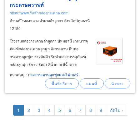
กระดาษคราฟท์
https://www.รับทำกล่องกระดาษ.com
ตำบลบึงทองหลาง อำเภอลำลูกกา จังหวัดปทุมธานี
12150
โรงงานกล่องกระดาษลำลูกกา ปทุมธานี งานบรรจุ
ภัณฑ์กล่องกระดาษลูกฟูก ลังกระดาษ หีบห่อ
กระดาษลูกฟูกบรรจุสินค้า รับทำกล่องบรรจุภัณฑ์
กล่องลูกฟูก สีขาว สีทอง สีน้ำตาล สีน้ำตาล
อ่อน ผลิต-จำหน่ายกระดาษแข็งลอนลูกฟูก โรงงาน
หมวดหมู่
:
กล่องกระดาษลูกฟูกและไฟเบอร์
กล่องกระดาษแข็ง ลำลูกกา ผลิตกล่องกระดาษแข็ง
พร้อมงานพิมพ์กล่องตามแบบที่ลูกค้าต้องการ
Pagination
Current
1
Page
2
Page
3
Page
4
Page
5
Page
6
Page
7
Page
8
Page
9
Next
ถัดไป ›
page
page