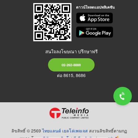
ดาวน์โหลดแอปพลิเคชัน
สนใจลงโฆษณา ปรึกษาฟรี
02-262-8888
ต่อ 8615, 8686
ลิขสิทธิ์ © 2569
ไทยแลนด์ เยลโล่เพจเจส
สงวนลิขสิทธิ์ตามกฏ