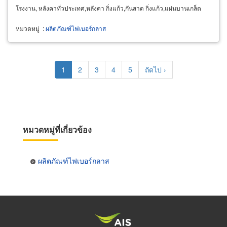
โรงงาน, หลังคาทั่วประเทศ,หลังคา กิ่งแก้ว,กันสาด กิ่งแก้ว,แผ่นบานเกล็ด
โปร่งแสง กิ่งแก้ว,หลังคาเมทัลชีท กิ่งแก้ว
หมวดหมู่
:
ผลิตภัณฑ์ไฟเบอร์กลาส
Pagination
Current
1
Page
2
Page
3
Page
4
Page
5
Next
ถัดไป ›
page
page
หมวดหมู่ที่เกี่ยวข้อง
ผลิตภัณฑ์ไฟเบอร์กลาส