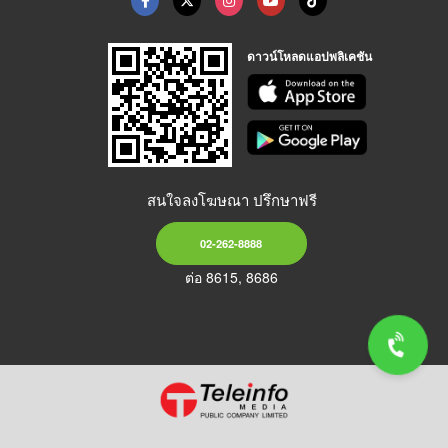
ดาวน์โหลดแอปพลิเคชัน
สนใจลงโฆษณา ปรึกษาฟรี
02-262-8888
ต่อ 8615, 8686