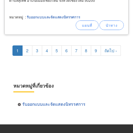
ตำบลสุเทพ อำเภอเมืองเชียงใหม่ จังหวัดเชียงใหม่ 50200
หมวดหมู่
:
รับออกแบบและจัดแสดงนิทรรศการ
Pagination
Current
1
Page
2
Page
3
Page
4
Page
5
Page
6
Page
7
Page
8
Page
9
Next
ถัดไป ›
page
page
หมวดหมู่ที่เกี่ยวข้อง
รับออกแบบและจัดแสดงนิทรรศการ