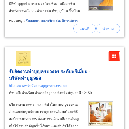
พิธีทำบุญอย่างครบวงจร โดยทีมงานมืออาชีพ
สำหรับวาระโอกาสต่างๆ เช่น ทำบุญบ้าน ขึ้นบ้าน
ใหม่ ทำบุญประจำปีบริษัทออฟฟิศ-ห้างร้าน-
หมวดหมู่
:
รับออกแบบและจัดแสดงนิทรรศการ
โรงงาน ทำบุญเปิดร้านใหม่ ทำบุญเปิดกิจการใหม่
ทำบุญครบรอบ ทำบุญวันเกิด ทำบุญงานแต่ง
ทำบุญอุทิศส่วนกุศล
รับจัดงานทำบุญครบวงจร ระดับพรีเมี่ยม -
บริษัททำบุญ999
https://www.รับจัดงานบุญครบวงจร.com
ตำบลบึงคำพร้อย อำเภอลำลูกกา จังหวัดปทุมธานี 12150
บริการครบวงจรจากเรา ที่ทำให้งานบุญของคุณ
ง่ายและสมบูรณ์แบบ เราดูแลงานอีเวนต์และพิธี
สงฆ์อย่างครบวงจร ตั้งแต่งานเล็กจนถึงงานใหญ่
เพื่อให้งานสำคัญครั้งนี้เริ่มต้นและสำเร็จได้อย่าง