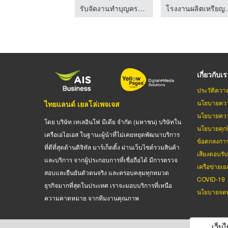
รับจัดงานทำบุญครบวงจร ระดับพรีเมี่ยม - บริษัททำบุญ999
รับจัดงานทำบุญครบวงจร ระดับพรีเมี่ยม - บริษัททำบุญ999
โรงงานผลิตเหรียญรางวัล
เกี่ยวกับเ
ประวัติควา
นโยบายควา
ไทยแลนด์ เยลโล่เพจเจส
นโยบายควา
โดย บริษัท เทเลอินโฟ มีเดีย จำกัด (มหาชน) บริษัทใน
นโยบายคุกกี
เครือเอไอเอส ในฐานะผู้นำที่ไม่เคยหยุดพัฒนาบริการ
ข้อตกลงกา
ที่ดีที่สุดด้านดิจิทัล มาร์เก็ตติ้ง ผ่านเว็บไซต์รวมสินค้า
เสียงตอบรั
และบริการ จากผู้ประกอบการที่เชื่อถือได้ มีการตรวจ
เครือข่ายเย
สอบและยืนยันตัวตนจริง และครอบคลุมทุกหมวด
COVID-19
ธุรกิจมากที่สุดในประเทศ เราจะมอบบริการที่เหนือ
นโยบายจดท
ความคาดหมาย จากทีมงานคุณภาพ
เว็บไซ