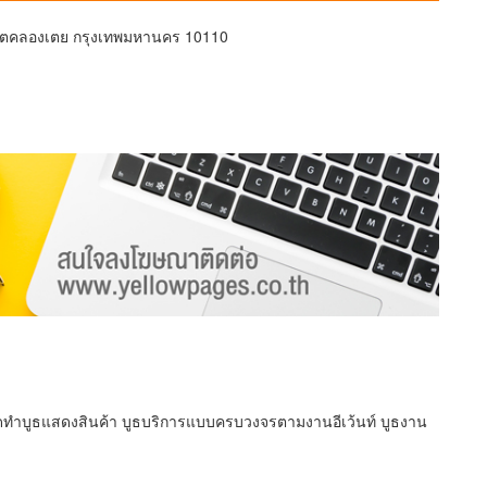
เขตคลองเตย กรุงเทพมหานคร 10110
บ จัดทำบูธแสดงสินค้า บูธบริการแบบครบวงจรตามงานอีเว้นท์ บูธงาน