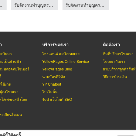
 บิวตี้ คัมพลีท แมนูแฟคเตอร์
รับจัดงานทำบุญครบวงจร ระดับพรีเมี่ยม - บริษัททำบุญ999
รับจัดงานทำบุญครบวงจร ระดับพรีเมี่ยม - บริษัททำบุญ999
รา
บริการของเรา
ติดต่อเรา
มเป็นมา
ไทยแลนด์ เยลโล่เพจเจส
ทีมที่ปรึกษาโฆษณา
มเป็นส่วนตัว
YellowPages Online Service
โฆษณากับเรา
มปลอดภัยไซเบอร์
YellowPages Blog
ฝ่ายบริการลูกค้าสัมพั
้
นามบัตรดิจิทัล
วิธีการชำระเงิน
รใช้งาน
YP Chatbot
บผู้ลงโฆษณา
โปรโมชั่น
ลโล่เพจเจสทั่วโลก
รับทำเว็บไซต์ SEO
ะเบียนโดเมน
ต์นี้ใช้คุกกี้