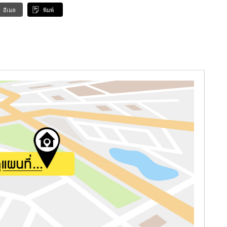
อีเมล
พิมพ์