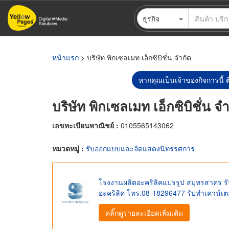
ข้าม
ธุรกิจ
ไป
ยัง
เนื้อหา
หลัก
หน้าแรก
> บริษัท พิกเซลเมท เอ็กซิบิชั่น จำกัด
หากคุณเป็นเจ้าของกิจการนี้ ต
บริษัท พิกเซลเมท เอ็กซิบิชั่น จ
เลขทะเบียนพาณิชย์ :
0105565143062
หมวดหมู่ :
รับออกแบบและจัดแสดงนิทรรศการ
โรงงานผลิตอะคริลิคแปรรูป สมุทรสาคร รับ
อะคริลิค โทร.08-18296477 รับทำเคาน์เตอ
คลิ๊กดูรายละเอียดเพิ่มเติม