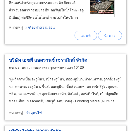
ฮีทเตอร์สำหรับอุตสาหกรรมพลาสติก ฮีทเตอร์
สำหรับอุตสาหกรรมยาง ฮีทเตอร์จุ่มในน้ำโลหะ (อลู
มิเนียม) ท่อซิลิคอนไนไตรด์ รวมไปถึงให้บริการ
คำนวณออกแบบงานให้ความร้อนทุกชนิด งาน
หมวดหมู่
:
เครื่องทำความร้อน
ระบบให้ความร้อนแก่แก๊สหรือของเหลว, งานระบบ
ลมร้อน, ระบบปรับอากาศ ahu สำหรับโรงงาน
อุตสาหกรรมที่ต้องการอุณหภูมิต่ำกว่า
บริษัท เอชพี แอดวานซ์ เซรามิกส์ จำกัด
แขวงยานนาวา เขตสาทร กรุงเทพมหานคร 10120
"ผู้ผลิตกระเบื้องอะลูมินา, เบ้าอะลูมินา, ท่ออะลูมินา, หัวพ่นทราย, ลูกกลิ้งอะลูมิ
นา, แผ่นรองอะลูมินา, ชิ้นส่วนอะลูมินา ชิ้นส่วนทนทานการขัดสีสูง , ลูกบด,
ฟริต, กลาสเซรามิก ,หมุดเชื่อมเซรามิก, มัลไลต์ , คอร์เดียไรต์, เบ้าปลูกผลึก
พลอยเทียม, ท่อควอตซ์, แผ่นรูเปิดหมุนวนคู่ / Grinding Media ,Alumina
หมวดหมู่
:
วัสดุทนไฟ