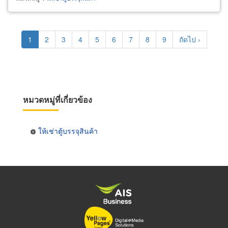
Pagination
Current
1
Page
2
Page
3
Page
4
Page
5
Page
6
Page
7
Page
8
Page
9
Next
ถัดไป ›
page
page
หมวดหมู่ที่เกี่ยวข้อง
ให้เช่าตู้บรรจุสินค้า