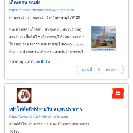
เกิดเครน ขนส่ง
https://boonkerdcrane.yellowpages.co.th
ตำบลชะอำ อำเภอชะอำ จังหวัดเพชรบุรี 76120
แนะนำรถเครนใกล้ฉัน เช่ารถเครน เพชรบุรี นัดดู
งานสำรวจพื้นที่ฟรี ชะอำ เพชรบุรี หัวหิน ประจวบฯ
โทร สอบถาม เช่ารถเครน เพชรบุรี 065-6955965
ต้องการเช่ารถเครน บริการรถเครนรับจ้างเพชรบุรี
เรามีรถเครนรับจ้าง ขนาด 20 ตัน, 25 ตัน, 30 ตัน
หมวดหมู่
:
เครนและปั้นจั่น
และ 50 ตัน ทั้ง kato และ tadano รถเครนทุกคันมี
สภาพดีผ่านการตรวจสอบความปลอดภัยโดย
วิศวกร
เช่าโฟล์คลิฟท์รายวัน สมุทรปราการ
https://www.เช่าโฟล์คลิฟท์รายวัน.com
ตำบลสำโรง อำเภอพระประแดง จังหวัดสมุทรปราการ
10130