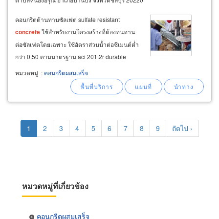
คอนกรีตต้านทานซัลเฟต sulfate resistant
concrete
ใช้สำหรับงานโครงสร้างที่ต้องทนทาน
ต่อซัลเฟตโดยเฉพาะ ใช้อัตราส่วนน้ำต่อซีเมนต์ต่ำ
กว่า 0.50 ตามมาตรฐาน aci 201.2r durable
concrete
เพื่อให้ได้คอนกรีตที่มีการซึมผ่านของน้ำ
หมวดหมู่
:
คอนกรีตผสมเสร็จ
และสารเคมีต่ำ เพื่อป้องกันการเกิดแมกนีเซียมซิลิ
เกตไฮเดรท ซึ่งจะทำให้คอนกรีตแตกร้าวเสียหาย
ได้
Pagination
Current
1
Page
2
Page
3
Page
4
Page
5
Page
6
Page
7
Page
8
Page
9
Next
ถัดไป ›
page
page
หมวดหมู่ที่เกี่ยวข้อง
คอนกรีตผสมเสร็จ