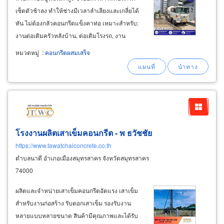
เซ็ตตัวช้าลง ทำให้ช่างมีเวลาลำเลียงและเกลี่ยได้
ทัน ไม่ต้องกลัวคอนกรีตแข็งคาท่อ เหมาะสำหรับ:
งานต่อเติมครัวหลังบ้าน, ต่อเติมโรงรถ, งาน
ซ่อมแซมโครงสร้างเก่า, และงานเทคอนกรีตใน
หมวดหมู่
:
คอนกรีตผสมเสร็จ
พื้นที่จำกัด คำถามที่พบบ่อย คำถาม: ทำไมจึงควร
เลือกสั่งคอนกรีตผสมเสร็จ (
ready
-
mixed
โรงงานผลิตเสาเข็มคอนกรีต - พ ธวัชชัย
https://www.tawatchaiconcrete.co.th
ตำบลนาดี อำเภอเมืองสมุทรสาคร จังหวัดสมุทรสาคร
74000
ผลิตและจำหน่ายเสาเข็มคอนกรีตอัดแรง เสาเข็ม
สำหรับงานก่อสร้าง รับตอกเสาเข็ม รองรับงาน
หลายแบบหลายขนาด สินค้ามีคุณภาพและได้รับ