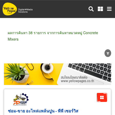
ข้าม
ไป
ยัง
เนื้อหา
หลัก
ผลการค้นหา 38 รายการ จากการค้นหาหมวดหมู่ Concrete
Mixers
ขายส่ง
ขายปลีก
ผู้ผลิต
ตัวแทนจัดจำหน่าย
ผู้ส่งออก/นำเข้า
ธุรกิจบริการ
ซ่อม-ขาย อะไหล่แพล้นปูน - พีพี เซอร์วิส