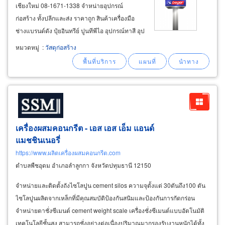
เชียงใหม่ 08-1671-1338 จำหน่ายอุปกรณ์
ก่อสร้าง ทั้งปลีกและส่ง ราคาถูก สินค้าเครื่องมือ
ช่างแบรนด์ดัง ปุ๋ยอินทรีย์ ปูนทีพีไอ อุปกรณ์ทาสี อุป
การณ์ประตู อุปกรณ์ห้องน้ำ จัดส่งถึงบ้าน รับประกัน
หมวดหมู่
:
วัสดุก่อสร้าง
คุณภาพ ศูนย์รวมวัสดุก่อสร้างของคนเชียงใหม่
เครื่องผสมคอนกรีต - เอส เอส เอ็ม แอนด์
แมชชินเนอรี่
https://www.ผลิตเครื่องผสมคอนกรีต.com
ตำบลพืชอุดม อำเภอลำลูกกา จังหวัดปทุมธานี 12150
จำหน่ายและติดตั้งถังไซโลปูน cement silos ความจุตั้งแต่ 30ตันถึง100 ตัน
ไซโลปูนผลิตจากเหล็กที่มีคุณสมบัติป้องกันสนิมและป้องกันการกัดกร่อน
จำหน่ายตาชั่งซีเมนต์ cement weight scale เครื่องชั่งซีเมนต์แบบอัตโนมัติ
เทคโนโลยีชั้นสูง สามารถชั่งอย่างต่อเนื่องปริมาณมากรองรับงานหนักได้ทั้ง