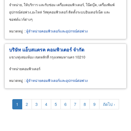
จำหน่าย, ให้บริการ และรับซ่อม เครื่องคอมพิวเตอร์, โน๊ตบุ๊ค, เครื่องพิมพ์
อุปกรณ์ต่อพ่วง,อะไหล่ วัสดุคอมพิวเตอร์ ติดตั้งระบบอินเตอร์เน็ต และ
ซอฟต์แวร์ต่างๆ
หมวดหมู่
:
ผู้จำหน่ายคอมพิวเตอร์และอุปกรณ์ต่อพ่วง
บริษัท แอ็บสแตรค คอมพิวเตอร์ จำกัด
แขวงทุ่งสองห้อง เขตหลักสี่ กรุงเทพมหานคร 10210
จำหน่ายคอมพิวเตอร์
หมวดหมู่
:
ผู้จำหน่ายคอมพิวเตอร์และอุปกรณ์ต่อพ่วง
Pagination
Current
1
Page
2
Page
3
Page
4
Page
5
Page
6
Page
7
Page
8
Page
9
Next
ถัดไป ›
page
page