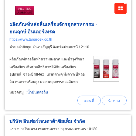
ผลิตภัณฑ์หล่อลื่นเครื่องจักรอุตสาหกรรม -
ธณฤกษ์ อินเตอร์เทรด
https://www.tanaroek.co.th
ตำบลลำผักกูด อำเภอธัญบุรี จังหวัดปทุมธานี 12110
ผลิตภัณฑ์หล่อลื่นทำความสะอาด และบำรุงรักษา
เครื่องจักร เพิ่มประสิทธิภาพให้กับเครื่องจักร -
อุปกรณ์ ​จาระบี fill-tex เกรดต่างๆ ทั้งจาระบีหล่อ
ลื่น ทนความร้อนสูง ครอบคลุมการหล่อลื่นทุก
ประเภทอุตสาหกรรม ขายราคาโรงงาน เช่น จาระ
หมวดหมู่
:
น้ำมันหล่อลื่น
บีนทนความเย็น-ทนความร้อน อุณหภูมิ -73°c ถึง
บริษัท อินฟอร์เจนดาต้าซิสเท็ม จำกัด
แขวงบางโพงพาง เขตยานนาวา กรุงเทพมหานคร 10120