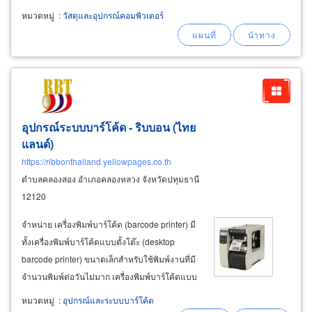
เซ็ท พร้อมใช้งาน ที่เชียวชาญเกี่ยวกับเครื่องฉาย
หมวดหมู่
:
วัสดุและอุปกรณ์คอมพิวเตอร์
projector โดยตรง ในการคำนวน เลือกอุปกรณ์และ
การติดตั้งเครื่องโปรเจคเตอร์ที่เหมาะสม
อุปกรณ์ระบบบาร์โค้ด - ริบบอน (ไทย
แลนด์)
https://ribbonthailand.yellowpages.co.th
ตำบลคลองสอง อำเภอคลองหลวง จังหวัดปทุมธานี
12120
จำหน่าย เครื่องพิมพ์บาร์โค้ด (barcode printer) มี
ทั้งเครื่องพิมพ์บาร์โค้ดแบบตั้งโต๊ะ (desktop
barcode printer) ขนาดเล็กสำหรับใช้พิมพ์งานที่มี
จำนวนพิมพ์ต่อวันไม่มาก เครื่องพิมพ์บาร์โค้ดแบบ
ใช้ความร้อนโดยตรงอย่างเดียว (direct thermal)
หมวดหมู่
:
อุปกรณ์และระบบบาร์โค้ด
ใช้พิมพ์กับกระดาษเคมี พิมพ์ผ่านหมึกพิมพ์หรือริบ