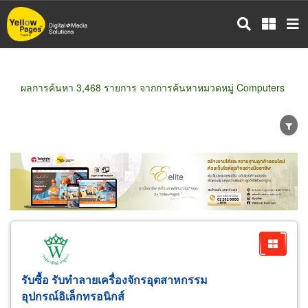
ข้าม
ไป
ยัง
เนื้อหา
หลัก
ผลการค้นหา 3,468 รายการ จากการค้นหาหมวดหมู่ Computers
ขายส่ง
ขายปลีก
ผู้ผลิต
ตัวแทนจัดจำหน่าย
ผู้ส่งออก/นำเข้า
ธุรกิจบริการ
รับซื้อ รับทำลายเครื่องจักรอุตสาหกรรม
อุปกรณ์อิเล็กทรอนิกส์