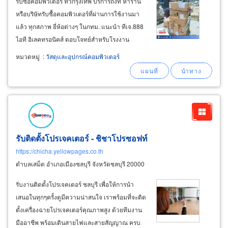
รับซื้อคอมพิวเตอร์ ทั่วกรุงเทพ บริการถึงที่ หาร้าน
หรือบริษัทรับซื้อคอมพิวเตอร์ที่ผ่านการใช้งานมา
แล้ว ทุกสภาพ ยี่ห้อต่างๆ ในกทม. แนะนำ ทีเจ.888
ไอที อิเลคทรอนิคส์ ตอบโจทย์สำหรับโรงงาน
อุตสาหกรรม โรงเรียน โรงพยาบาล ธนาคาร
หมวดหมู่
:
วัสดุและอุปกรณ์คอมพิวเตอร์
ออฟฟิศสำนักงาน บริษัทห้างร้าน ที่กำลังต้องการ
ขายคอมพิวเตอร์เก่า ทุกสเปค คอมพิวเตอร์แบบตั้ง
โต๊ะ
รับติดตั้งโปรเจคเตอร์ - ชิชาโปรซอฟท์
https://chicha.yellowpages.co.th
ตำบลเสม็ด อำเภอเมืองชลบุรี จังหวัดชลบุรี 20000
รับงานติดตั้งโปรเจคเตอร์ ชลบุรี เพื่อให้การนำ
เสนอในทุกๆครั้งดูมีความน่าสนใจ เราพร้อมที่จะติด
ตั้งเครื่องฉายโปรเจคเตอร์คุณภาพสูง ด้วยทีมงาน
มืออาชีพ พร้อมเดินสายไฟและสายสัญญาณ ครบ