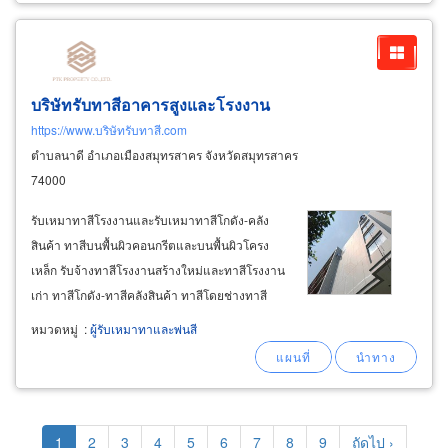
เหตุเพลิงไหม้
บริษัทรับทาสีอาคารสูงและโรงงาน
https://www.บริษัทรับทาสี.com
ตำบลนาดี อำเภอเมืองสมุทรสาคร จังหวัดสมุทรสาคร
74000
รับเหมาทาสีโรงงานและรับเหมาทาสีโกดัง-คลัง
สินค้า ทาสีบนพื้นผิวคอนกรีตและบนพื้นผิวโครง
เหล็ก รับจ้างทาสีโรงงานสร้างใหม่และทาสีโรงงาน
เก่า ทาสีโกดัง-ทาสีคลังสินค้า ทาสีโดยช่างทาสี
โรงงานมืออาชีพ รับงานด่วนพื้นที่ สมุทรสาคร
หมวดหมู่
:
ผู้รับเหมาทาและพ่นสี
นครปฐม กรุงเทพ นนทบุรี รับทาสีโรงงานในนิคม
อุตสาหกรรม สมุทรปราการ ชลบุรี ฉะเชิงเทรา
Pagination
Current
1
Page
2
Page
3
Page
4
Page
5
Page
6
Page
7
Page
8
Page
9
Next
ถัดไป ›