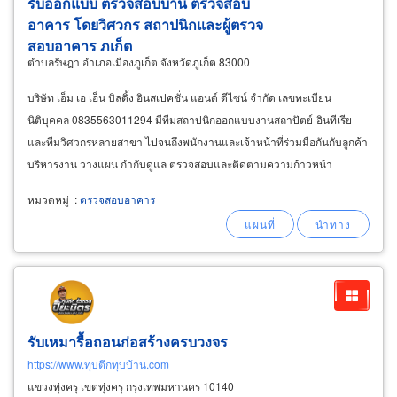
รับออกแบบ ตรวจสอบบ้าน ตรวจสอบ
อาคาร โดยวิศวกร สถาปนิกและผู้ตรวจ
สอบอาคาร ภูเก็ต
ตำบลรัษฎา อำเภอเมืองภูเก็ต จังหวัดภูเก็ต 83000
บริษัท เอ็ม เอ เอ็น บิลดิ้ง อินสเปคชั่น แอนด์ ดีไซน์ จำกัด เลขทะเบียน
นิติบุคคล 0835563011294 มีทีมสถาปนิกออกแบบงานสถาปัตย์-อินทีเรีย
และทีมวิศวกรหลายสาขา ไปจนถึงพนักงานและเจ้าหน้าที่ร่วมมือกันกับลูกค้า
บริหารงาน วางแผน กำกับดูแล ตรวจสอบและติดตามความก้าวหน้า
ประสานงานกับฝ่ายที่เกี่ยวข้อง ตั้งแต่เริ่มต้นจนสิ้นสุดโครงการ
หมวดหมู่
:
ตรวจสอบอาคาร
รับเหมารื้อถอนก่อสร้างครบวงจร
https://www.ทุบตึกทุบบ้าน.com
แขวงทุ่งครุ เขตทุ่งครุ กรุงเทพมหานคร 10140