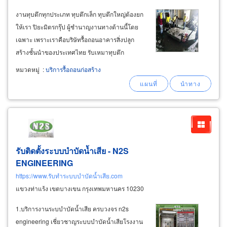
งานทุบตึกทุกประเภท ทุบตึกเล็ก ทุบตึกใหญ่ต้องยก
ให้เรา ปิยะมิตรกรุ๊ป ผู้ชำนาญงานทางด้านนี้โดย
เฉพาะ เพราะเราคือบริษัทรื้อถอนอาคารสิ่งปลูก
สร้างชั้นนำของประเทศไทย รับเหมาทุบตึก
สำนักงาน ทุบบ้าน ทุบอาคาร รื้อถอนภายในห้าง
หมวดหมู่
:
บริการรื้อถอนก่อสร้าง
สรรพสินค้า รื้อถอนโกดัง ซ่อมบำรุงหรือจะให้ปรับ
สภาพอาคารที่มีขนาดใหญ่ เรามีเครื่องมือ
รับติดตั้งระบบบำบัดน้ำเสีย - N2S
ENGINEERING
https://www.รับทำระบบบำบัดน้ำเสีย.com
แขวงท่าแร้ง เขตบางเขน กรุงเทพมหานคร 10230
1.บริการงานระบบำบัดน้ำเสีย ครบวงจร n2s
engineering เชี่ยวชาญระบบบำบัดน้ำเสียโรงงาน