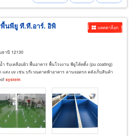
ื้นพียู ที.ที.อาร์. อิพิ
แคตตาล็อก
ุมธานี 12130
รับเคลือบผิว พื้นอาคาร พื้นโรงงาน พียูโค้ทติ้ง (pu coating)
งแดด แสง uv เช่น บริเวณดาดฟ้าอาคาร ลานจอดรถ คลังเก็บสินค้า
oof
system