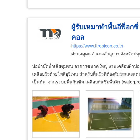
ผู้รับเหมาทำพื้นอีพ็อกซี่ พ
คอล
https://www.ttrepicon.co.th
ตำบลคูคต อำเภอลำลูกกา จังหวัดปท
บ่อบำบัดน้ำเสียชุมชน อาคารขนาดใหญ่ งานเคลือบผิวบ่อน้ำ 
เคลือบผิวด้วยโพลียูรีเทน สำหรับพื้นผิวที่ต้องสัมผัสแส
เป็นต้น งานระบบพื้นกันซึม เคลือบกันซึมพื้นผิว (waterpr