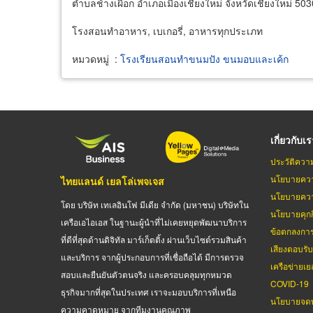
ตำบลช้างเผือก อำเภอเมืองเชียงใหม่ จังหวัดเชียงใหม่ 50
โรงสอนทำอาหาร, เบเกอรี่, อาหารทุกประเภท
หมวดหมู่
:
โรงเรียนสอนทำขนมปัง ขนมอบและเค้ก
เกี่ยวกับเ
ประวัติควา
นโยบายควา
ไทยแลนด์ เยลโล่เพจเจส
นโยบายควา
โดย บริษัท เทเลอินโฟ มีเดีย จำกัด (มหาชน) บริษัทใน
นโยบายคุกกี
เครือเอไอเอส ในฐานะผู้นำที่ไม่เคยหยุดพัฒนาบริการ
ข้อตกลงกา
ที่ดีที่สุดด้านดิจิทัล มาร์เก็ตติ้ง ผ่านเว็บไซต์รวมสินค้า
เสียงตอบรั
และบริการ จากผู้ประกอบการที่เชื่อถือได้ มีการตรวจ
เครือข่ายเย
สอบและยืนยันตัวตนจริง และครอบคลุมทุกหมวด
COVID-19
ธุรกิจมากที่สุดในประเทศ เราจะมอบบริการที่เหนือ
นโยบายจดท
ความคาดหมาย จากทีมงานคุณภาพ