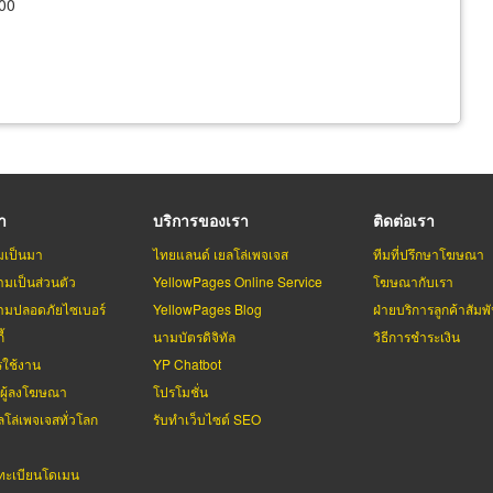
300
รา
บริการของเรา
ติดต่อเรา
มเป็นมา
ไทยแลนด์ เยลโล่เพจเจส
ทีมที่ปรึกษาโฆษณา
มเป็นส่วนตัว
YellowPages Online Service
โฆษณากับเรา
มปลอดภัยไซเบอร์
YellowPages Blog
ฝ่ายบริการลูกค้าสัมพั
้
นามบัตรดิจิทัล
วิธีการชำระเงิน
รใช้งาน
YP Chatbot
บผู้ลงโฆษณา
โปรโมชั่น
ลโล่เพจเจสทั่วโลก
รับทำเว็บไซต์ SEO
ะเบียนโดเมน